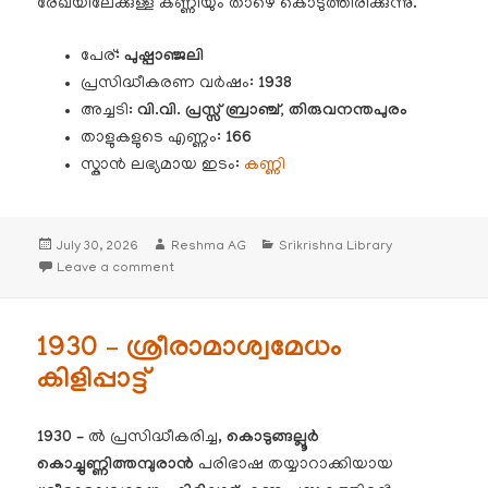
രേഖയിലേക്കുള്ള കണ്ണിയും താഴെ കൊടുത്തിരിക്കുന്നു.
പേര്:
പുഷ്പാഞ്ജലി
പ്രസിദ്ധീകരണ വർഷം:
1938
അച്ചടി
: വി.വി. പ്രസ്സ് ബ്രാഞ്ച്, തിരുവനന്തപുരം
താളുകളുടെ എണ്ണം:
166
സ്കാൻ ലഭ്യമായ ഇടം:
കണ്ണി
Posted
Author
Categories
July 30, 2026
Reshma AG
Srikrishna Library
on
on 1938 – പുഷ്പാഞ്ജലി
Leave a comment
1930 – ശ്രീരാമാശ്വമേധം
കിളിപ്പാട്ട്
1930
–
ൽ പ്രസിദ്ധീകരിച്ച,
കൊടുങ്ങല്ലൂർ
കൊച്ചുണ്ണിത്തമ്പുരാൻ
പരിഭാഷ തയ്യാറാക്കിയായ