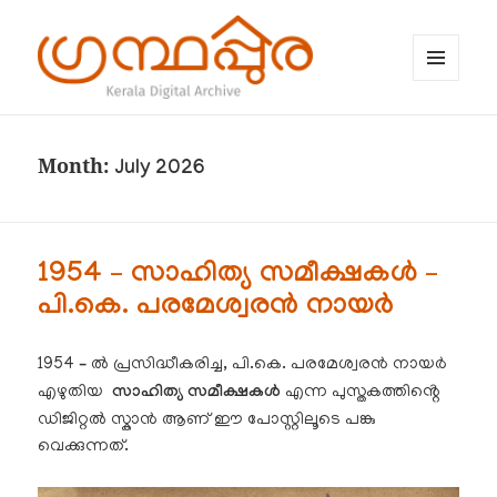
MENU
AND
WIDGETS
ഗ്രന്ഥപ്പുര (Granthappura) blog
Month:
July 2026
1954 – സാഹിത്യ സമീക്ഷകൾ –
പി.കെ. പരമേശ്വരൻ നായർ
1954
–
ൽ പ്രസിദ്ധീകരിച്ച, പി.കെ. പരമേശ്വരൻ നായർ
എഴുതിയ
സാഹിത്യ സമീക്ഷകൾ
എന്ന പുസ്തകത്തിൻ്റെ
ഡിജിറ്റൽ സ്കാൻ ആണ് ഈ പോസ്റ്റിലൂടെ പങ്കു
വെക്കുന്നത്.