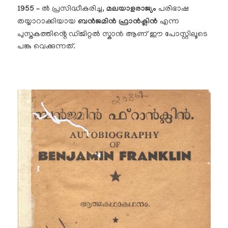
1955
–
ൽ പ്രസിദ്ധീകരിച്ച,
മലയാളരാജ്യം
പരിഭാഷ
തയ്യാറാക്കിയായ
ബൻജമിൻ ഫ്രാൻക്ലിൻ
എന്ന
പുസ്തകത്തിൻ്റെ ഡിജിറ്റൽ സ്കാൻ ആണ് ഈ പോസ്റ്റിലൂടെ
പങ്കു വെക്കുന്നത്.