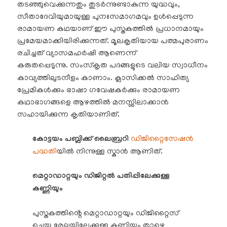
തടഞ്ഞുവെക്കുന്നതും തുടർന്നുണ്ടാകുന്ന യുദ്ധവും,
സീതാദേവിയുമായുള്ള പുനഃസമാഗമവും ഉൾപ്പെടുന്ന
രാമായണ കഥയാണ് ഈ പുസ്തകത്തിൽ പ്രധാനമായും
പ്രമേയമാക്കിയിരിക്കുന്നത്. മൂലകൃതിയായ പത്മപുരാണം
രചിച്ചത് വ്യാസമഹർഷി ആണെന്ന്
കരുതപ്പെടുന്നു.
സംസ്കൃത പദങ്ങളുടെ വലിയ സ്വാധീനം
കാവ്യത്തിലുടനീളം കാണാം. ക്ലാസിക്കൽ സാഹിത്യ
പ്രേമികൾക്കും ഭാഷാ ഗവേഷകർക്കും രാമായണ
കഥാഭാഗങ്ങളെ ആഴത്തിൽ മനസ്സിലാക്കാൻ
സഹായിക്കുന്ന കൃതിയാണിത്.
കോട്ടയം പബ്ലിക്ക് ലൈബ്രറി
ഡിജിറ്റൈസേഷൻ
പദ്ധതി
യിൽ നിന്നുള്ള സ്കാൻ ആണിത്.
മെറ്റാഡാറ്റയും ഡിജിറ്റൽ പതിപ്പിലേക്കുള്ള
കണ്ണിയും
പുസ്തകത്തിൻ്റെ മെറ്റാഡാറ്റയും ഡിജിറ്റൈസ്
ചെയ്ത രേഖയിലേക്കുള്ള കണ്ണിയും താഴെ