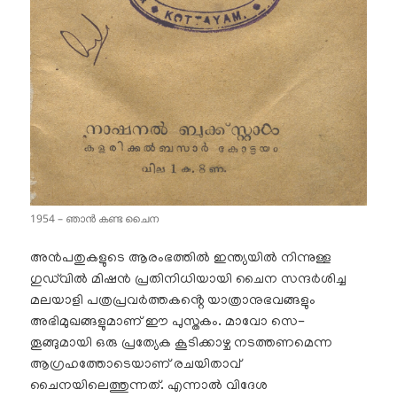
1954 – ഞാൻ കണ്ട ചൈന
അൻപതുകളുടെ ആരംഭത്തിൽ ഇന്ത്യയിൽ നിന്നുള്ള
ഗുഡ്‌വിൽ മിഷൻ പ്രതിനിധിയായി ചൈന സന്ദർശിച്ച
മലയാളി പത്രപ്രവർത്തകൻ്റെ യാത്രാനുഭവങ്ങളും
അഭിമുഖങ്ങളുമാണ് ഈ പുസ്തകം. മാവോ സെ-
തൂങ്ങുമായി ഒരു പ്രത്യേക കൂടിക്കാഴ്ച നടത്തണമെന്ന
ആഗ്രഹത്തോടെയാണ് രചയിതാവ്
ചൈനയിലെത്തുന്നത്. എന്നാൽ വിദേശ