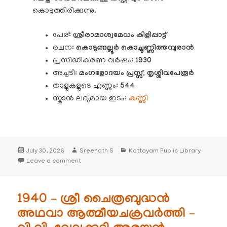
കൊടുത്തിരിക്കുന്നു.
പേര്:
ശ്രീരാമാശ്വമേധം കിളിപ്പാട്ട്
രചന:
കൊടുങ്ങല്ലൂർ കൊച്ചുണ്ണിത്തമ്പുരാൻ
പ്രസിദ്ധീകരണ വർഷം:
1930
അച്ചടി
: മംഗളോദയം പ്രസ്സ്, തൃശ്ശിവപേരൂർ
താളുകളുടെ എണ്ണം:
544
സ്കാൻ ലഭ്യമായ ഇടം:
കണ്ണി
Posted
Author
Categories
July 30, 2026
Sreenath S
Kottayam Public Library
on
on 1930 – ശ്രീരാമാശ്വമേധം കിളിപ്പാട്ട്
Leave a comment
1940 – ശ്രീ ചൈത്രബുദ്ധൻ
അഥവാ ആത്മീയചക്രവർത്തി –