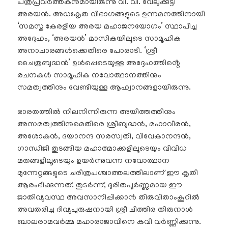
പത്രപ്രവർത്തകനുമായിരുന്നു വി. വി. വേലുക്കുട്ടി
അരയൻ. അധഃകൃത വിഭാഗങ്ങളുടെ ഉന്നമനത്തിനായി
‘സമസ്ത കേരളീയ അരയ മഹാജനയോഗം’ സ്ഥാപിച്ച
അദ്ദേഹം, ‘അരയൻ’ മാസികയിലൂടെ സാമൂഹിക
അനാചാരങ്ങൾക്കെതിരെ പോരാടി. ‘ശ്രീ
ചൈത്രബുദ്ധൻ’ ഉൾപ്പെടെയുള്ള അദ്ദേഹത്തിൻ്റെ
രചനകൾ സാമൂഹിക നവോത്ഥാനത്തിനും
സമത്വത്തിനും വേണ്ടിയുള്ള ആഹ്വാനങ്ങളായിരുന്നു.
ഭാരതത്തിൽ നിലനിന്നിരുന്ന അയിത്തത്തിനും
അസമത്വത്തിനുമെതിരെ ശ്രീബുദ്ധൻ, മഹാവീരൻ,
അശോകൻ, ദയാനന്ദ സരസ്വതി, വിവേകാനന്ദൻ,
ഗാന്ധിജി തുടങ്ങിയ മഹാത്മാക്കളിലൂടെയും വിവിധ
മതങ്ങളിലൂടെയും ഉയർന്നുവന്ന നവോത്ഥാന
മുന്നേറ്റങ്ങളുടെ ചരിത്രപശ്ചാത്തലത്തിലാണ് ഈ കൃതി
ആരംഭിക്കുന്നത്. തുടർന്ന്, ദുരിതപൂർണ്ണമായ ഈ
ജാതിവ്യവസ്ഥ അവസാനിപ്പിക്കാൻ തിരുവിതാംകൂറിൽ
അവതരിച്ച ദിവ്യപുരുഷനായി ശ്രീ ചിത്തിര തിരുനാൾ
ബാലരാമവർമ്മ മഹാരാജാവിനെ കവി വർണ്ണിക്കുന്നു.