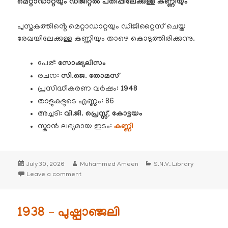
മെറ്റാഡാറ്റയും ഡിജിറ്റൽ പതിപ്പിലേക്കുള്ള കണ്ണിയും
പുസ്തകത്തിൻ്റെ മെറ്റാഡാറ്റയും ഡിജിറ്റൈസ് ചെയ്ത
രേഖയിലേക്കുള്ള കണ്ണിയും താഴെ കൊടുത്തിരിക്കുന്നു.
പേര്:
സോഷ്യലിസം
രചന:
സി.ജെ. തോമസ്
പ്രസിദ്ധീകരണ വർഷം:
1948
താളുകളുടെ എണ്ണം: 86
അച്ചടി
: വി.ജി. പ്രെസ്സ്, കോട്ടയം
സ്കാൻ ലഭ്യമായ ഇടം:
കണ്ണി
Posted
Author
Categories
July 30, 2026
Muhammed Ameen
S.N.V. Library
on
on 1948 – സോഷ്യലിസം – സി.ജെ. തോമസ്
Leave a comment
1938 – പുഷ്പാഞ്ജലി