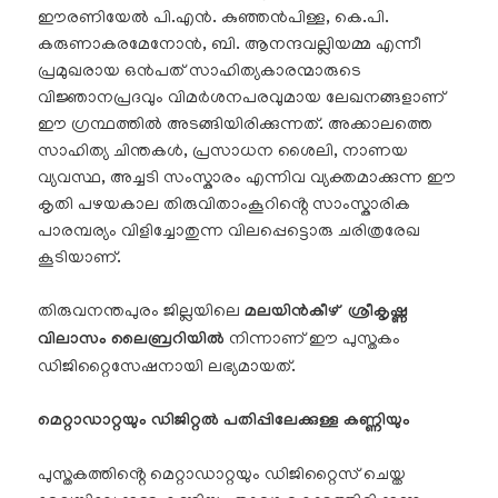
ഈരണിയേൽ പി.എൻ. കുഞ്ഞൻപിള്ള, കെ.പി.
കരുണാകരമേനോൻ, ബി. ആനന്ദവല്ലിയമ്മ എന്നീ
പ്രമുഖരായ ഒൻപത് സാഹിത്യകാരന്മാരുടെ
വിജ്ഞാനപ്രദവും വിമർശനപരവുമായ ലേഖനങ്ങളാണ്
ഈ ഗ്രന്ഥത്തിൽ അടങ്ങിയിരിക്കുന്നത്. അക്കാലത്തെ
സാഹിത്യ ചിന്തകൾ, പ്രസാധന ശൈലി, നാണയ
വ്യവസ്ഥ, അച്ചടി സംസ്കാരം എന്നിവ വ്യക്തമാക്കുന്ന ഈ
കൃതി പഴയകാല തിരുവിതാംകൂറിൻ്റെ സാംസ്കാരിക
പാരമ്പര്യം വിളിച്ചോതുന്ന വിലപ്പെട്ടൊരു ചരിത്രരേഖ
കൂടിയാണ്.
തിരുവനന്തപുരം ജില്ലയിലെ
മലയിൻകീഴ് ശ്രീകൃഷ്ണ
വിലാസം ലൈബ്രറിയിൽ
നിന്നാണ് ഈ പുസ്തകം
ഡിജിറ്റൈസേഷനായി ലഭ്യമായത്.
മെറ്റാഡാറ്റയും ഡിജിറ്റൽ പതിപ്പിലേക്കുള്ള കണ്ണിയും
പുസ്തകത്തിൻ്റെ മെറ്റാഡാറ്റയും ഡിജിറ്റൈസ് ചെയ്ത