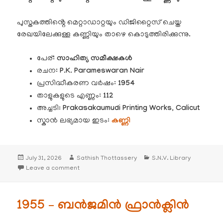
പുസ്തകത്തിൻ്റെ മെറ്റാഡാറ്റയും ഡിജിറ്റൈസ് ചെയ്ത
രേഖയിലേക്കുള്ള കണ്ണിയും താഴെ കൊടുത്തിരിക്കുന്നു.
പേര്:
സാഹിത്യ സമീക്ഷകൾ
രചന:
P.K. Parameswaran Nair
പ്രസിദ്ധീകരണ വർഷം:
1954
താളുകളുടെ എണ്ണം:
112
അച്ചടി
: Prakasakaumudi Printing Works, Calicut
സ്കാൻ ലഭ്യമായ ഇടം:
കണ്ണി
Posted
Author
Categories
July 31, 2026
Sathish Thottassery
S.N.V. Library
on
on 1954 – സാഹിത്യ സമീക്ഷകൾ – പി.കെ. പരമേശ്വര
Leave a comment
1955 – ബൻജമിൻ ഫ്രാൻക്ലിൻ