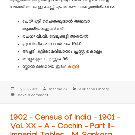
പുസ്തകത്തിൻ്റെ മെറ്റാഡാറ്റയും ഡിജിറ്റൈസ് ചെയ്ത
രേഖയിലേക്കുള്ള കണ്ണിയും താഴെ കൊടുത്തിരിക്കുന്നു.
പേര്:
ശ്രീ ചൈത്രബുദ്ധൻ അഥവാ
ആത്മീയചക്രവർത്തി
രചന:
വി.വി. വേലുക്കുട്ടി അരയൻ
പ്രസിദ്ധീകരണ വർഷം:
1940
അച്ചടി
: ശ്രീരാമവിലാസം പ്രസ്സ്, കൊല്ലം
താളുകളുടെ എണ്ണം:
96
സ്കാൻ ലഭ്യമായ ഇടം:
കണ്ണി
Posted
Author
Categories
July 29, 2026
Reshma AG
Srikrishna Library
on
on 1940 – ശ്രീ ചൈത്രബുദ്ധൻ അഥവാ ആത്മീയചക്രവർത്തി 
Leave a comment
1902 – Census of India – 1901 –
Vol. XX – A – Cochin – Part II-