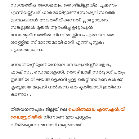
സാമ്പത്തിക അസമത്വം, തൊഴിലില്ലായ്മ, ചൂഷണം
എന്നിവയ്ക്ക് പരിഹാരമായിട്ടാണ് സോഷ്യലിസത്തെ
ഗ്രന്ഥകാരൻ അവതരിപ്പിക്കുന്നത്
. പ്ലാറ്റോയുടെ
സങ്കല്പങ്ങൾ മുതൽ ആരംഭിച്ചു ഉട്ടോപ്യൻ
സോഷ്യലിസത്തിൽ നിന്ന് മാക്സിസം എങ്ങനെ ഒരു
ശാസ്ത്രീയ സിദ്ധാന്തമായി മാറി എന്ന് പുസ്തകം
വ്യക്തമാക്കുന്നു
.
സോവിയറ്റ് യൂണിയനിലെ സോഷ്യലിസ്റ്റ് മാതൃക,
ഫാഷിസം, ഡെമോക്രസി, തൊഴിലാളി സർവ്വാധിപത്യം
തുടങ്ങിയ വിഷയങ്ങളെക്കുറിച്ചുള്ള തെറ്റിദ്ധാരണകൾക്ക്
കൃത്യമായ മറുപടി നൽകുന്ന ഒരു കൃതിയായി ഇതിനെ
കാണാം .
തിരുവനന്തപുരം ജില്ലയിലെ
പെരിങ്ങമ്മല
എസ്.എൻ.വി.
ലൈബ്രറിയിൽ
നിന്നാണ് ഈ പുസ്തകം
ഡിജിറ്റൈസേഷനായി ലഭ്യമായത്.