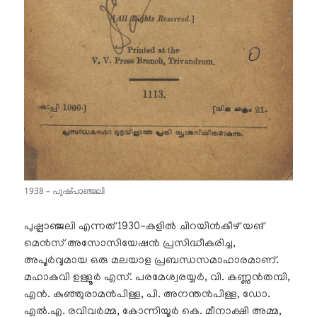
1938 – പുഷ്പാഞ്ജലി
പുഷ്പാഞ്ജലി എന്നത് 1930-കളിൽ ചിറയിൻകീഴ് യങ്
മെൻസ് അസോസിയേഷൻ പ്രസിദ്ധീകരിച്ച,
അപൂർവ്വമായ ഒരു മലയാള പ്രബന്ധസമാഹാരമാണ്.
മഹാകവി ഉള്ളൂർ എസ്. പരമേശ്വരയ്യർ, വി. കണ്ണൻതമ്പി,
എൻ. കുഞ്ഞുരാമൻപിള്ള, പി. അനന്തൻപിള്ള, ഡോ.
എൽ.എ. രവിവർമ്മ, കോന്നിയൂർ കെ. മീനാക്ഷി അമ്മ,