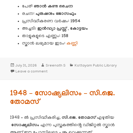
പേര്:
ഞാൻ കണ്ട ചൈന
രചന:
പുരുഷനും ജോസഫും
പ്രസിദ്ധീകരണ വർഷം:
1954
അച്ചടി
: ഇൻഡ്യാ പ്രസ്സ് , കോട്ടയം
താളുകളുടെ എണ്ണം:
158
സ്കാൻ ലഭ്യമായ ഇടം:
കണ്ണി
Posted
Author
Categories
July 31, 2026
Sreenath S
Kottayam Public Library
on
on 1954 – ഞാൻ കണ്ട ചൈന
Leave a comment
1948 – സോഷ്യലിസം – സി.ജെ.
തോമസ്
1948
–
ൽ പ്രസിദ്ധീകരിച്ച,
സി.ജെ. തോമസ്
എഴുതിയ
സോഷ്യലിസം
എന്ന പുസ്തകത്തിൻ്റെ ഡിജിറ്റൽ സ്കാൻ
ആണ് ഈ പോസ്റ്റിലൂടെ പങ്കു വെക്കുന്നത്.