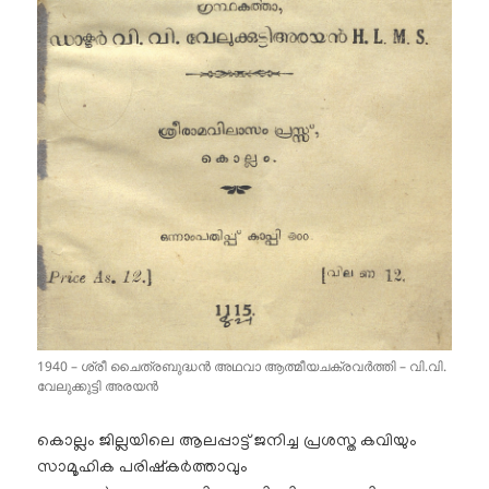
1940 – ശ്രീ ചൈത്രബുദ്ധൻ അഥവാ ആത്മീയചക്രവർത്തി – വി.വി.
വേലുക്കുട്ടി അരയൻ
കൊല്ലം ജില്ലയിലെ ആലപ്പാട്ട് ജനിച്ച പ്രശസ്ത കവിയും
സാമൂഹിക പരിഷ്കർത്താവും