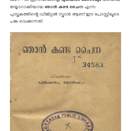
1954
–
പുരുഷനും ജോസഫും
തയ്യാറാക്കിയായ
ഞാൻ കണ്ട ചൈന
എന്ന
പുസ്തകത്തിൻ്റെ ഡിജിറ്റൽ സ്കാൻ ആണ് ഈ പോസ്റ്റിലൂടെ
പങ്കു വെക്കുന്നത്.