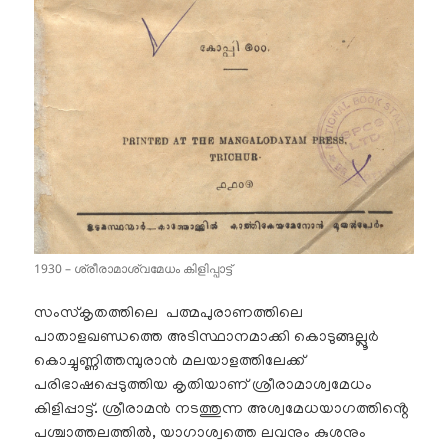
1930 – ശ്രീരാമാശ്വമേധം കിളിപ്പാട്ട്
സംസ്കൃതത്തിലെ പത്മപുരാണത്തിലെ
പാതാളഖണ്ഡത്തെ അടിസ്ഥാനമാക്കി കൊടുങ്ങല്ലൂർ
കൊച്ചുണ്ണിത്തമ്പുരാൻ മലയാളത്തിലേക്ക്
പരിഭാഷപ്പെടുത്തിയ കൃതിയാണ് ശ്രീരാമാശ്വമേധം
കിളിപ്പാട്ട്. ശ്രീരാമൻ നടത്തുന്ന അശ്വമേധയാഗത്തിൻ്റെ
പശ്ചാത്തലത്തിൽ, യാഗാശ്വത്തെ ലവനും കുശനും