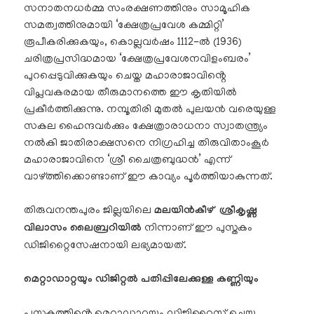
സനാതനധർമ്മ സംരക്ഷണത്തിനും സാമൂഹിക
സമത്വത്തിനുമായി ‘ക്ഷേത്രപ്രവേശ കമ്മിറ്റി’
രൂപീകരിക്കുകയും, കൊല്ലവർഷം 1112-ൽ (1936)
ചരിത്രപ്രസിദ്ധമായ ‘ക്ഷേത്രപ്രവേശനവിളംബരം’
പുറപ്പെടുവിക്കുകയും ചെയ്ത മഹാരാജാവിൻ്റെ
വിപ്ലവകരമായ തീരുമാനത്തെ ഈ കൃതിയിൽ
പ്രകീർത്തിക്കുന്നു. നമ്പൂതിരി മുതൽ പുലയൻ വരെയുള്ള
സകല ഹൈന്ദവർക്കും ക്ഷേത്രാരാധനാ സ്വാതന്ത്ര്യം
നൽകി ജാതിരാക്ഷസനെ നിഗ്രഹിച്ച തിരുവിതാംകൂർ
മഹാരാജാവിനെ ‘ശ്രീ ചൈത്രബുദ്ധൻ’ എന്ന്
വാഴ്ത്തിക്കൊണ്ടാണ് ഈ കാവ്യം പൂർത്തിയാകുന്നത്.
തിരുവനന്തപുരം ജില്ലയിലെ
മലയിൻകീഴ് ശ്രീകൃഷ്ണ
വിലാസം ലൈബ്രറിയിൽ
നിന്നാണ് ഈ പുസ്തകം
ഡിജിറ്റൈസേഷനായി ലഭ്യമായത്.
മെറ്റാഡാറ്റയും ഡിജിറ്റൽ പതിപ്പിലേക്കുള്ള കണ്ണിയും