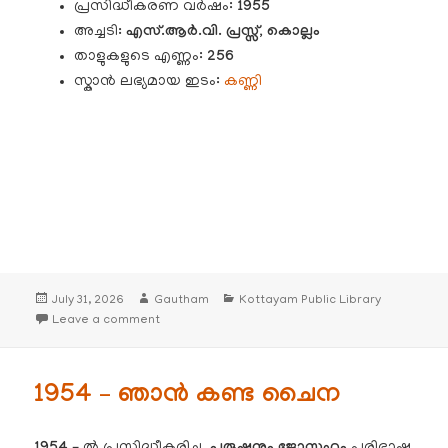
പ്രസിദ്ധീകരണ വർഷം:
1955
അച്ചടി
: എസ്.ആർ.വി. പ്രസ്സ്, കൊല്ലം
താളുകളുടെ എണ്ണം:
256
സ്കാൻ ലഭ്യമായ ഇടം:
കണ്ണി
Posted
Author
Categories
July 31, 2026
Gautham
Kottayam Public Library
on
on 1955 – ബൻജമിൻ ഫ്രാൻക്ലിൻ
Leave a comment
1954 – ഞാൻ കണ്ട ചൈന
ൽ പ്രസിദ്ധീകരിച്ച,
പരിഭാഷ