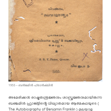
1955 – ബൻജമിൻ ഫ്രാൻക്ലിൻ
അമേരിക്കൻ രാഷ്ട്രതന്ത്രജ്ഞനും ശാസ്ത്രജ്ഞനുമായിരുന്ന
ബഞ്ചമിൻ ഫ്രാങ്ക്ളിൻ്റെ വിഖ്യാതമായ ആത്മകഥയുടെ (
The Autobiography of Benjamin Franklin ) മലയാള