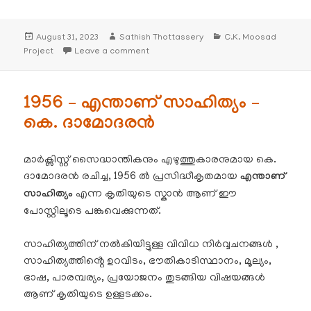
Posted
Author
Categories
August 31, 2023
Sathish Thottassery
C.K. Moosad
on
on 1970 – യുറേനിയം 235 – സി. കെ. മൂസ്സത്
Project
Leave a comment
1956 – എന്താണ് സാഹിത്യം –
കെ. ദാമോദരൻ
മാർക്സിസ്റ്റ് സൈദ്ധാന്തികനും എഴുത്തുകാരനുമായ കെ.
ദാമോദരൻ രചിച്ച, 1956 ൽ പ്രസിദ്ധീകൃതമായ
എന്താണ്
സാഹിത്യം
എന്ന കൃതിയുടെ സ്കാൻ ആണ് ഈ
പോസ്റ്റിലൂടെ പങ്കുവെക്കുന്നത്.
സാഹിത്യത്തിന് നൽകിയിട്ടുള്ള വിവിധ നിർവ്വചനങ്ങൾ ,
സാഹിത്യത്തിൻ്റെ ഉറവിടം, ഭൗതികാടിസ്ഥാനം, മൂല്യം,
ഭാഷ, പാരമ്പര്യം, പ്രയോജനം തുടങ്ങിയ വിഷയങ്ങൾ
ആണ് കൃതിയുടെ ഉള്ളടക്കം.