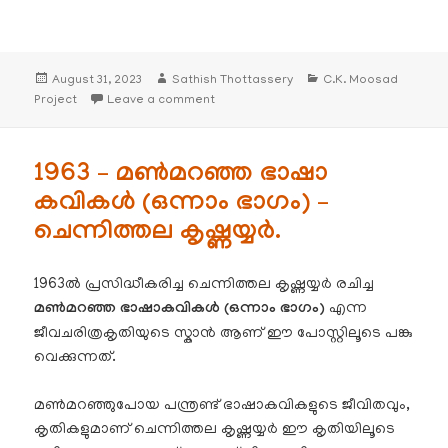
Posted
Author
Categories
August 31, 2023
Sathish Thottassery
C.K. Moosad
on
on 1982 – ആത്മകഥകൾ- സമരാവേശവും സർഗ്ഗാത
Project
Leave a comment
1963 – മൺമറഞ്ഞ ഭാഷാ
കവികൾ (ഒന്നാം ഭാഗം) –
ചെന്നിത്തല കൃഷ്ണയ്യർ.
1963ൽ പ്രസിദ്ധീകരിച്ച ചെന്നിത്തല കൃഷ്ണയ്യർ രചിച്ച
മൺമറഞ്ഞ ഭാഷാകവികൾ (ഒന്നാം ഭാഗം)
എന്ന
ജീവചരിത്രകൃതിയുടെ സ്കാൻ ആണ് ഈ പോസ്റ്റിലൂടെ പങ്കു
വെക്കുന്നത്.
മൺമറഞ്ഞുപോയ പന്ത്രണ്ട് ഭാഷാകവികളുടെ ജീവിതവും,
കൃതികളുമാണ് ചെന്നിത്തല കൃഷ്ണയ്യർ ഈ കൃതിയിലൂടെ