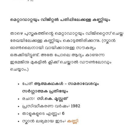
മെറ്റാഡാറ്റയും ഡിജിറ്റൽ പതിപ്പിലേക്കുള്ള കണ്ണിയും
താഴെ പുസ്തകത്തിന്റെ മെറ്റാഡാറ്റയും ഡിജിറ്റൈസ് ചെയ്ത
രേഖയിലേക്കുള്ള കണ്ണിയും കൊടുത്തിരിക്കുന്നു. (സ്കാൻ
ഓൺലൈനായി വായിക്കാനുള്ള സൗകര്യം
ഒരുക്കിയിട്ടുണ്ട്. അതേ പോലെ ആദ്യം കാണുന്ന
ഇമേജിനു മുകളിൽ ക്ലിക്ക് ചെയ്താൽ ഡൗൺലോഡും
ചെയ്യാം.)
പേര്:
ആത്മകഥകൾ – സമരാവേശവും
സർഗ്ഗാത്മക പ്രതിഭയും
രചന:
സി.കെ. മൂസ്സത്
പ്രസിദ്ധീകരണ വർഷം:
1982
താളുകളുടെ എണ്ണം:
6
സ്കാൻ ലഭ്യമായ ഇടം:
കണ്ണി