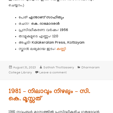
ചെയ്യാം.)
പേര്:
എന്താണ് സാഹിത്യം
രചന:
കെ. ദാമോദരൻ
പ്രസിദ്ധീകരണ വർഷം:
1956
താളുകളുടെ എണ്ണം:
120
അച്ചടി:
Kalakeralam Press, Kottayam
സ്കാൻ ലഭ്യമായ ഇടം:
കണ്ണി
Posted
Author
Categories
August 31, 2023
Sathish Thottassery
Dharmaram
on
on 1956 – എന്താണ് സാഹിത്യം – 
College Library
Leave a comment
1981 – നിലാവും നിഴലും – സി.
കെ. മൂസ്സത്
1981 നവംബർ മാസത്തിൽ പ്രസിദ്ധീകരിച്ച ഗുരുദേവൻ