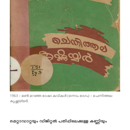
1963 – മൺ മറഞ്ഞ ഭാഷാ കവികൾ (ഒന്നാം ഭാഗം) – ചെന്നിത്തല
കൃഷ്ണയ്യർ.
മെറ്റാഡാറ്റയും ഡിജിറ്റൽ പതിപ്പിലേക്കുള്ള കണ്ണിയും