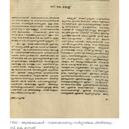
1982 – ആത്മകഥകൾ – സമരാവേശവും സർഗ്ഗാത്മക പ്രതിഭയും –
സി. കെ. മൂസ്സത്