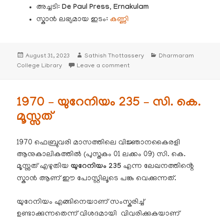
അച്ചടി:
De Paul Press, Ernakulam
സ്കാൻ ലഭ്യമായ ഇടം:
കണ്ണി
Posted
Author
Categories
August 31, 2023
Sathish Thottassery
Dharmaram
on
on 1966 – കാവ്യം – സത്യവും സൗന്ദ
College Library
Leave a comment
1970 – യുറേനിയം 235 – സി. കെ.
മൂസ്സത്
1970 ഫെബ്രുവരി മാസത്തിലെ വിജ്ഞാനകൈരളി
ആനുകാലികത്തിൽ (പുസ്തകം 01 ലക്കം 09) സി. കെ.
മൂസ്സത് എഴുതിയ
യുറേനിയം 235
എന്ന ലേഖനത്തിൻ്റെ
സ്കാൻ ആണ് ഈ പോസ്റ്റിലൂടെ പങ്കു വെക്കുന്നത്.
യുറേനിയം എങ്ങിനെയാണ് സംസ്കരിച്ച്
ഉണ്ടാക്കുന്നതെന്ന് വിശദമായി വിവരിക്കുകയാണ്