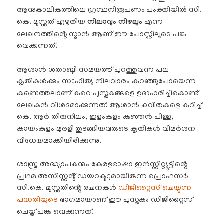
ആനുകാലികത്തിലെ ഗ്രന്ഥനിരൂപണം പംക്തിയിൽ സി.
കെ. മൂസ്സത് എഴുതിയ
നിലാവും നിഴലും
എന്ന
ലേഖനത്തിൻ്റെ സ്കാൻ ആണ് ഈ പോസ്റ്റിലൂടെ പങ്കു
വെക്കുന്നത്.
ആശാൻ ശതാബ്ദി സമയത്ത് പുറത്തുവന്ന പല
കൃതികൾക്കും സാഹിത്യ നിലവാരം കുറഞ്ഞുപോയെന്ന
കണ്ടെത്തലാണ് കുറെ പുസ്തകങ്ങളെ ഉദാഹരിച്ചികൊണ്ട്
ലേഖകൻ വിശദമാക്കുന്നത്. ആശാൻ കവിതകളെ കുറിച്ച്
കെ. ആർ തിരുനിലം, ഇളംകുളം കുഞ്ഞൻ പിള്ള,
കായംകുളം മുരളി തുടങ്ങിയവരുടെ കൃതികൾ വിമർശന
വിധേയമാക്കിയിരിക്കുന്നു.
ശാസ്ത്ര അദ്ധ്യാപകനും കേരളഭാഷാ ഇൻസ്റ്റിറ്റ്യൂട്ടിൻ്റെ
പ്രഥമ അസിസ്റ്റൻ്റ് ഡയറക്ടറുമായിരുന്ന പ്രൊഫസർ
സി.കെ. മൂസ്സതിൻ്റെ രചനകൾ
ഡിജിറ്റൈസ് ചെയ്യുന്ന
പദ്ധതിയുടെ
ഭാഗമായാണ് ഈ പുസ്തകം ഡിജിറ്റൈസ്
ചെയ്ത് പങ്കു വെക്കുന്നത്.