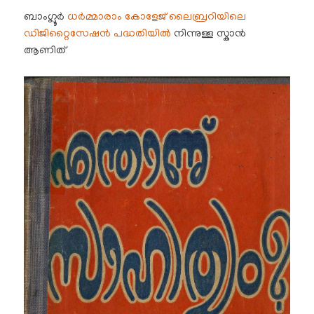
ബാംഗ്ലൂർ
ധർമ്മാരാം കോളേജ് ലൈബ്രറിയിലെ
ഡിജിറ്റൈസേഷൻ പദ്ധതിയിൽ
നിന്നുള്ള സ്കാൻ
ആണിത്