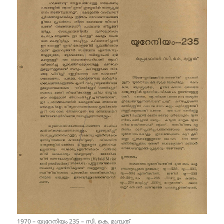
1970 – യുറേനിയം 235 – സി. കെ. മൂസ്സത്