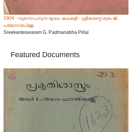
1904 - സുന്ദൊപസുന്ദ യുദ്ധം കഥകളി - ശ്രീകണ്ഠേശ്വരം ജി.
പത്മനാഭപിള്ള
Sreekanteswaram G. Padmanabha Pillai
Featured Documents