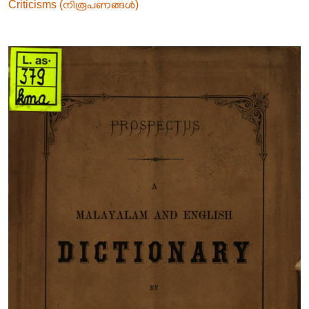
Criticisms (നിരൂപണങ്ങൾ)