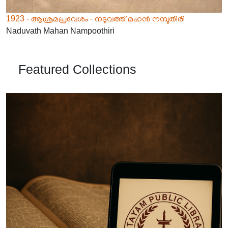
1923 - ആശ്രമപ്രവേശം - നടുവത്ത് മഹൻ നമ്പൂതിരി
Naduvath Mahan Nampoothiri
Featured Collections