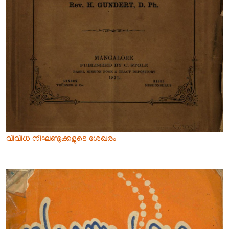
വിവിധ നിഘണ്ടുക്കളുടെ ശേഖരം