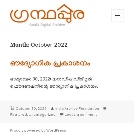
MENU
AND
WIDGETS
ഗ്രന്ഥപ്പുര (Granthappura) blog
Month:
October 2022
ഔദ്യോഗിക പ്രകാശനം
ഒക്ടോബർ 30, 2022: ഇൻഡിക് ഡിജിറ്റൽ
ഫൌണ്ടേഷനിന്റെ ഔദ്യോഗിക പ്രകാശനം.
Posted
Author
Categories
October 30, 2022
Indic Archive Foundation
on
on ഔദ്യോഗിക പ്രകാശ
Featured
,
Uncategorized
Leave a comment
Proudly powered by WordPress