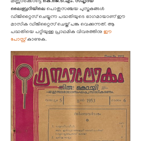
മണ്ണാർക്കാട്ടെ
കെ.ജെ.ടി.എം. സഹൃദയ
ലൈബ്രറിയിലെ
പൊതുസഞ്ചയ പുസ്തകങ്ങൾ
ഡിജിറ്റൈസ് ചെയ്യുന്ന പദ്ധതിയുടെ ഭാഗമായാണ് ഈ
മാസിക ഡിജിറ്റൈസ് ചെയ്ത് പങ്കു വെക്കുന്നത്. ആ
പദ്ധതിയെ പറ്റിയുള്ള പ്രാഥമിക വിവരത്തിനു
ഈ
പോസ്റ്റ്
കാണുക.