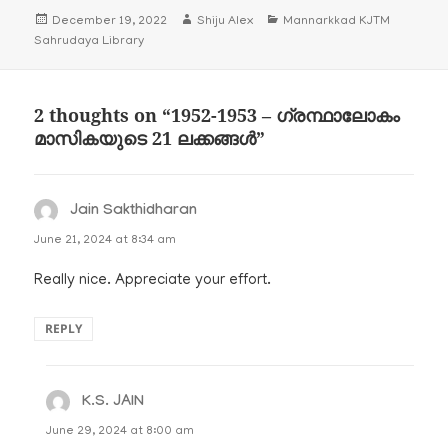
Posted
Author
Categories
December 19, 2022
Shiju Alex
Mannarkkad KJTM
on
Sahrudaya Library
2 thoughts on “1952-1953 – ഗ്രന്ഥാലോകം
മാസികയുടെ 21 ലക്കങ്ങൾ”
Jain Sakthidharan
says:
June 21, 2024 at 8:34 am
Really nice. Appreciate your effort.
REPLY
K.S. JAIN
says:
June 29, 2024 at 8:00 am