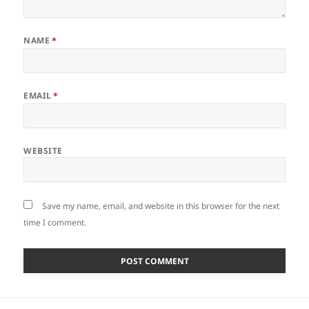
NAME
*
EMAIL
*
WEBSITE
Save my name, email, and website in this browser for the next
time I comment.
Post