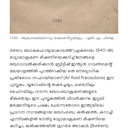
1940 – ആകാശക്രമണവും രക്ഷാമാർഗ്ഗങ്ങളും – എൽ. എം. ചിതളേ
രണ്ടാം ലോകമഹായുദ്ധകാലത്ത് (ഏകദേശം 1940-ൽ)
വ്യോമാക്രമണ ഭീഷണിയെക്കുറിച്ച് ജനങ്ങളെ
ബോധവൽക്കരിക്കാൻ ബ്രിട്ടീഷ് ഇന്ത്യൻ ഗവൺമെൻ്റ്
മലയാളത്തിൽ പുറത്തിറക്കിയ ഒരു ഔദ്യോഗിക
പ്രതിരോധ സഹായിയാണ് (Air Raid Precautions) ഈ
പുസ്തകം. യൂറോപ്പിൻ്റെ തകർച്ചയും, ലണ്ടനിലും
ചൈനയിലും നടന്ന ബോംബാക്രമണങ്ങളുടെ
ഭീകരതയും ഈ പുസ്തകത്തിൽ വിവരിക്കുന്നു. ഇറ്റലി
ജർമ്മനിയുടെ പക്ഷം ചേർന്നതോടെ ഇന്ത്യയിലെ
പ്രധാന നഗരങ്ങളായ ബോംബെ, കൽക്കത്ത, കറാച്ചി
എന്നിടങ്ങളിൽ നേരിട്ട വ്യോമാക്രമണ ഭീഷണിയെ
കുറിച്ചും, കൽക്കത്തയിൽ ഭൂഗർഭ അറകൾ (Bunkers)