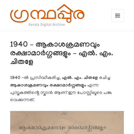
MENU
AND
WIDGETS
ഗ്രന്ഥപ്പുര (Granthappura) blog
1940 – ആകാശക്രമണവും
രക്ഷാമാർഗ്ഗങ്ങളും – എൽ. എം.
ചിതളേ
1940
-ൽ പ്രസിദ്ധീകരിച്ച,
എൽ. എം. ചിതളേ
രചിച്ച
ആകാശക്രമണവും രക്ഷാമാർഗ്ഗങ്ങളും
എന്ന
പുസ്തകത്തിൻ്റെ സ്കാൻ ആണ് ഈ പോസ്റ്റിലൂടെ പങ്കു
വെക്കുന്നത്.