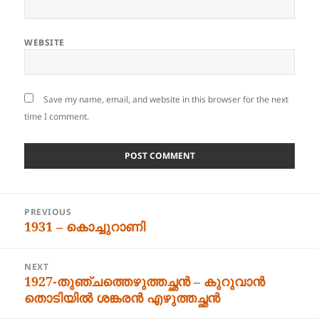
WEBSITE
Save my name, email, and website in this browser for the next
time I comment.
Post
PREVIOUS
navigation
1931 – കൊച്ചുറാണി
Previous
post:
NEXT
1927-തുഞ്ചത്തെഴുത്തച്ഛൻ – കുറുവാൻ
Next
തൊടിയിൽ ശങ്കരൻ എഴുത്തച്ഛൻ
post: