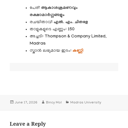
പേര്:
ആകാശക്രമണവും
രക്ഷാമാർഗ്ഗങ്ങളും
രചയിതാവ്:
എൽ. എം. ചിതളേ
താളുകളുടെ എണ്ണം:
150
അച്ചടി:
Thompson & Company Limited,
Madras
സ്കാൻ ലഭ്യമായ ഇടം:
കണ്ണി
Posted
Author
Categories
June 17, 2026
Bincy Mol
Madras University
on
Leave a Reply