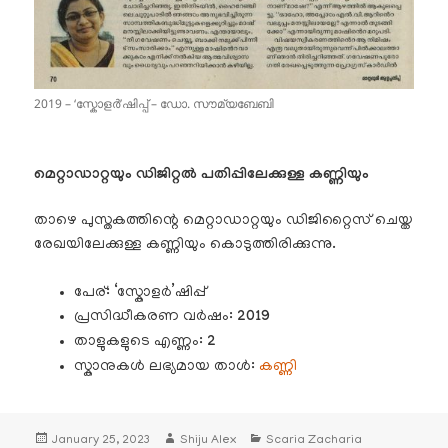
2019 – ‘സ്കോളർ’ഷിപ്പ് – ഡോ. സൗമ്യബേബി
മെറ്റാഡാറ്റയും ഡിജിറ്റൽ പതിപ്പിലേക്കുള്ള കണ്ണിയും
താഴെ പുസ്തകത്തിന്റെ മെറ്റാഡാറ്റയും ഡിജിറ്റൈസ് ചെയ്ത
രേഖയിലേക്കുള്ള കണ്ണിയും കൊടുത്തിരിക്കുന്നു.
പേര്: ‘സ്കോളർ’ഷിപ്പ്
പ്രസിദ്ധീകരണ വർഷം:
2019
താളുകളുടെ എണ്ണം:
2
സ്കാനുകൾ ലഭ്യമായ താൾ:
കണ്ണി
Posted
Author
Categories
January 25, 2023
Shiju Alex
Scaria Zacharia