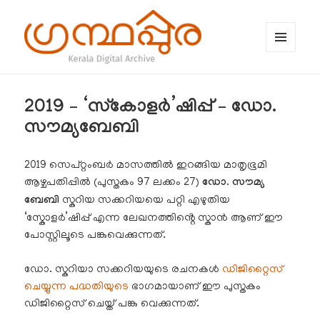
MENU
AND
WIDGETS
ഗ്രന്ഥപ്പുര (Granthappura) blog
2019 – ‘സ്കോളർ’ഷിപ്പ് – ഡോ.
സൗമ്യബേബി
2019 സെപ്റ്റംബർ മാസത്തിൽ ഇറങ്ങിയ മാതൃഭൂമി
ആഴ്ചപതിപ്പിൽ (പുസ്തകം 97 ലക്കം 27)
ഡോ. സൗമ്യ
ബേബി
സ്കറിയ സക്കറിയയെ പറ്റി എഴുതിയ
‘സ്കോളർ’ഷിപ്പ് എന്ന ലേഖനത്തിൻ്റെ സ്കാൻ ആണ് ഈ
പോസ്റ്റിലൂടെ പങ്കുവെക്കുന്നത്.
ഡോ. സ്കറിയാ സക്കറിയയുടെ രചനകൾ
ഡിജിറ്റൈസ്
ചെയ്യുന്ന പദ്ധതിയുടെ
ഭാഗമായാണ് ഈ പുസ്തകം
ഡിജിറ്റൈസ് ചെയ്ത് പങ്കു വെക്കുന്നത്.