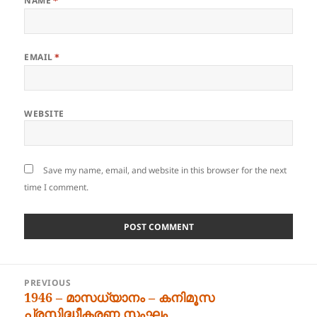
NAME
*
EMAIL
*
WEBSITE
Save my name, email, and website in this browser for the next
time I comment.
Post
PREVIOUS
navigation
1946 – മാസധ്യാനം – കനിമൂസ
Previous
പ്രസിദ്ധീകരണ സംഘം
post: