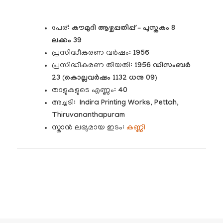
പേര്:
കൗമുദി
ആഴ്ചപ്പതിപ്പ് – പുസ്തകം 8
ലക്കം 39
പ്രസിദ്ധീകരണ വർഷം:
1956
പ്രസിദ്ധീകരണ തീയതി:
1956 ഡിസംബർ
23
(
കൊല്ലവർഷം 1132
ധനു 09
)
താളുകളുടെ എണ്ണം:
40
അച്ചടി:
Indira Printing Works, Pettah,
Thiruvananthapuram
സ്കാൻ ലഭ്യമായ ഇടം:
കണ്ണി