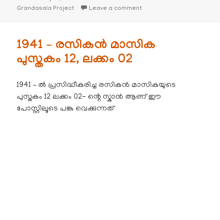
on
on കൃഷി വ്യവസായ മാസിക
Grandasala Project
Leave a comment
1941 – രസികൻ മാസിക
പുസ്തകം 12, ലക്കം 02
1941 – ൽ പ്രസിദ്ധീകരിച്ച രസികൻ മാസികയുടെ
പുസ്തകം 12 ലക്കം 02- ൻ്റെ സ്കാൻ ആണ് ഈ
പോസ്റ്റിലൂടെ പങ്കു വെക്കുന്നത്