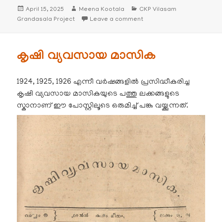
Posted
Author
Categories
April 15, 2025
Meena Kootala
CKP Vilasam
on
on 1956 – കൗമുദി ആഴ്ചപ്പതിപ്പ്
Grandasala Project
Leave a comment
കൃഷി വ്യവസായ മാസിക
1924, 1925, 1926 എന്നീ വർഷങ്ങളിൽ പ്രസിദ്ധീകരിച്ച
കൃഷി വ്യവസായ മാസികയുടെ പത്തു ലക്കങ്ങളുടെ
സ്കാനാണ് ഈ പോസ്റ്റിലൂടെ ഒരുമിച്ച് പങ്കു വയ്ക്കുന്നത്.