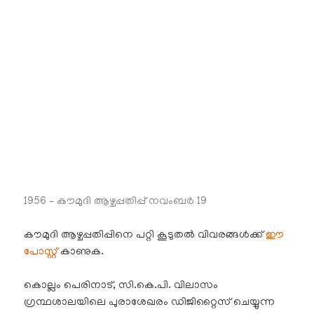
1956 – കൗമുദി ആഴ്ചപ്പതിപ്പ് നവംബർ 19
കൗമുദി ആഴ്ചപ്പതിപ്പിനെ പറ്റി കൂടുതൽ വിവരങ്ങൾക്ക്
ഈ
പോസ്റ്റ്
കാണുക.
കൊല്ലം പെരിനാട്, സി.കെ.പി. വിലാസം
ഗ്രന്ഥശാലയിലെ പുരാശേഖരം ഡിജിറ്റൈസ് ചെയ്യുന്ന