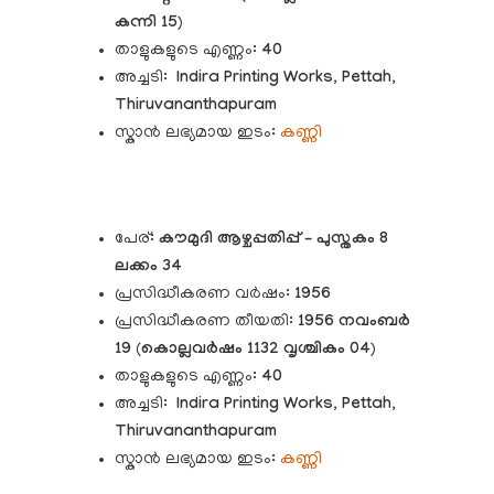
കന്നി 15
)
താളുകളുടെ എണ്ണം:
40
അച്ചടി:
Indira Printing Works, Pettah,
Thiruvananthapuram
സ്കാൻ ലഭ്യമായ ഇടം:
കണ്ണി
പേര്:
കൗമുദി
ആഴ്ചപ്പതിപ്പ് – പുസ്തകം 8
ലക്കം 34
പ്രസിദ്ധീകരണ വർഷം:
1956
പ്രസിദ്ധീകരണ തീയതി:
1956 നവംബർ
19
(
കൊല്ലവർഷം 1132 വൃശ്ചികം 04
)
താളുകളുടെ എണ്ണം:
40
അച്ചടി:
Indira Printing Works, Pettah,
Thiruvananthapuram
സ്കാൻ ലഭ്യമായ ഇടം:
കണ്ണി