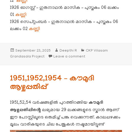
12
കണ്ണി
1926 ഓഗസ്റ്റ് – ഗുരുനാഥൻ മാസിക – പുസ്തകം 06 ലക്കം
01
കണ്ണി
1926 സെപ്റ്റംബർ – ഗുരുനാഥൻ മാസിക – പുസ്തകം 06
ലക്കം 02
കണ്ണി
Posted
Author
Categories
September 23, 2025
Deepthi R
CKP Vilasam
on
on 1926 ജൂലൈ ,ഓഗസ്റ്റ് ,സ
Grandasala Project
Leave a comment
1951,1952,1954 – കൗമുദി
ആഴ്ചപ്പതിപ്പ്
1951,52,54 വർഷങ്ങളിൽ പുറത്തിറങ്ങിയ
കൗമുദി
ആഴ്ചപ്പതിപ്പിൻ്റെ
ലഭ്യമായ 29 ലക്കങ്ങളുടെ സ്കാൻ ആണ്
ഈ പോസ്റ്റിലൂടെ ഒരുമിച്ച് പങ്കു വെക്കുന്നത്. കാലപ്പഴക്കം
മൂലം വാരികയുടെ ചില പേജുകൾ നഷ്ടമായിട്ടുണ്ട്