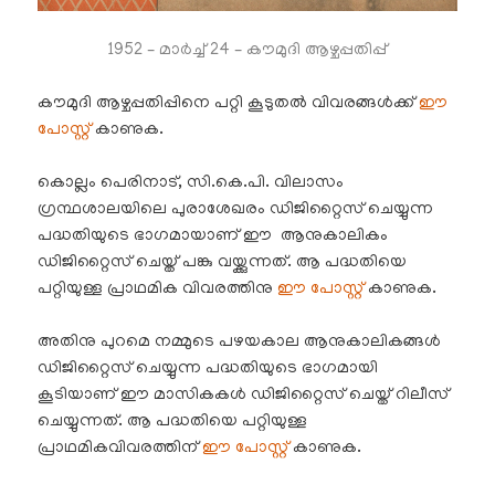
1952 – മാർച്ച് 24 – കൗമുദി ആഴ്ചപ്പതിപ്പ്
കൗമുദി ആഴ്ചപ്പതിപ്പിനെ പറ്റി കൂടുതൽ വിവരങ്ങൾക്ക്
ഈ
പോസ്റ്റ്
കാണുക.
കൊല്ലം പെരിനാട്, സി.കെ.പി. വിലാസം
ഗ്രന്ഥശാലയിലെ പുരാശേഖരം ഡിജിറ്റൈസ് ചെയ്യുന്ന
പദ്ധതിയുടെ ഭാഗമായാണ് ഈ ആനുകാലികം
ഡിജിറ്റൈസ് ചെയ്ത് പങ്കു വയ്ക്കുന്നത്. ആ പദ്ധതിയെ
പറ്റിയുള്ള പ്രാഥമിക വിവരത്തിനു
ഈ പോസ്റ്റ്
കാണുക.
അതിനു പുറമെ നമ്മുടെ പഴയകാല ആനുകാലികങ്ങൾ
ഡിജിറ്റൈസ് ചെയ്യുന്ന പദ്ധതിയുടെ ഭാഗമായി
കൂടിയാണ് ഈ മാസികകൾ ഡിജിറ്റൈസ് ചെയ്ത് റിലീസ്
ചെയ്യുന്നത്. ആ പദ്ധതിയെ പറ്റിയുള്ള
പ്രാഥമികവിവരത്തിന്
ഈ പോസ്റ്റ്
കാണുക.