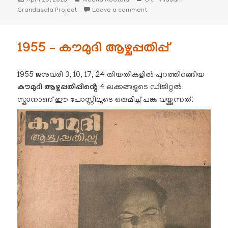
April 29, 2025
Meena Kootala
CKP Vilasam
on
on 1951,1952,1954 – കൗമുദി ആഴ്
Grandasala Project
Leave a comment
1955 – കൗമുദി ആഴ്ചപ്പതിപ്പ്
1955 ജനുവരി 3, 10, 17, 24 തിയതികളിൽ പുറത്തിറങ്ങിയ
കൗമുദി
ആഴ്ചപ്പതിപ്പിൻ്റെ
4 ലക്കങ്ങളുടെ ഡിജിറ്റൽ
സ്കാനാണ് ഈ പോസ്റ്റിലൂടെ ഒരുമിച്ച് പങ്കു വയ്ക്കുന്നത്.