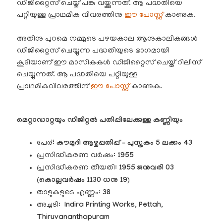
ഡിജിറ്റൈസ് ചെയ്ത് പങ്കു വയ്ക്കുന്നത്. ആ പദ്ധതിയെ
പറ്റിയുള്ള പ്രാഥമിക വിവരത്തിനു
ഈ പോസ്റ്റ്
കാണുക.
അതിനു പുറമെ നമ്മുടെ പഴയകാല ആനുകാലികങ്ങൾ
ഡിജിറ്റൈസ് ചെയ്യുന്ന പദ്ധതിയുടെ ഭാഗമായി
കൂടിയാണ് ഈ മാസികകൾ ഡിജിറ്റൈസ് ചെയ്ത് റിലീസ്
ചെയ്യുന്നത്. ആ പദ്ധതിയെ പറ്റിയുള്ള
പ്രാഥമികവിവരത്തിന്
ഈ പോസ്റ്റ്
കാണുക.
മെറ്റാഡാറ്റയും ഡിജിറ്റൽ പതിപ്പിലേക്കുള്ള കണ്ണിയും
പേര്:
കൗമുദി
ആഴ്ചപ്പതിപ്പ് – പുസ്തകം 5 ലക്കം 43
പ്രസിദ്ധീകരണ വർഷം:
1955
പ്രസിദ്ധീകരണ തീയതി:
1955 ജനുവരി 03
(
കൊല്ലവർഷം 1130 ധനു 19
)
താളുകളുടെ എണ്ണം:
38
അച്ചടി:
Indira Printing Works, Pettah,
Thiruvananthapuram