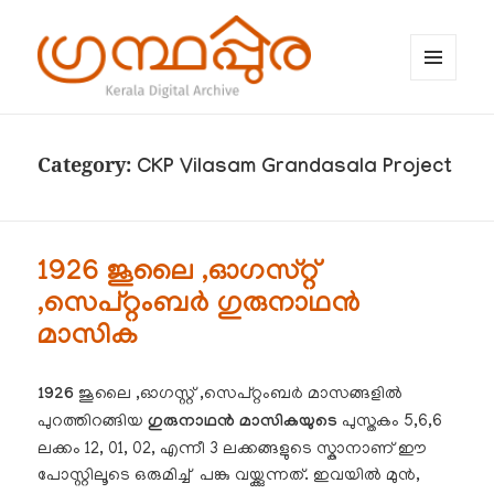
MENU
AND
WIDGETS
ഗ്രന്ഥപ്പുര (Granthappura) blog
Category:
CKP Vilasam Grandasala Project
1926 ജൂലൈ ,ഓഗസ്റ്റ്
,സെപ്റ്റംബർ ഗുരുനാഥൻ
മാസിക
1926
ജൂലൈ ,ഓഗസ്റ്റ് ,സെപ്റ്റംബർ മാസങ്ങളിൽ
പുറത്തിറങ്ങിയ
ഗുരുനാഥൻ മാസികയുടെ
പുസ്തകം 5,6,6
ലക്കം 12, 01, 02, എന്നീ 3 ലക്കങ്ങളുടെ സ്കാനാണ് ഈ
പോസ്റ്റിലൂടെ ഒരുമിച്ച് പങ്കു വയ്ക്കുന്നത്. ഇവയിൽ മുൻ,