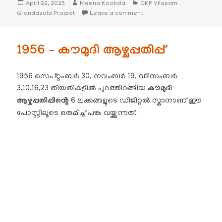
Posted
Author
Categories
April 22, 2025
Meena Kootala
CKP Vilasam
on
on 1955 – കൗമുദി ആഴ്ചപ്പതിപ്പ്
Grandasala Project
Leave a comment
1956 – കൗമുദി ആഴ്ചപ്പതിപ്പ്
1956 സെപ്റ്റംബർ 30, നവംബർ 19, ഡിസംബർ
3,10,16,23 തിയതികളിൽ പുറത്തിറങ്ങിയ
കൗമുദി
ആഴ്ചപ്പതിപ്പിൻ്റെ
6 ലക്കങ്ങളുടെ ഡിജിറ്റൽ സ്കാനാണ് ഈ
പോസ്റ്റിലൂടെ ഒരുമിച്ച് പങ്കു വയ്ക്കുന്നത്.