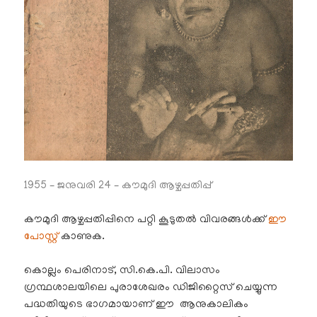
1955 – ജനുവരി 24 – കൗമുദി ആഴ്ചപ്പതിപ്പ്
കൗമുദി ആഴ്ചപ്പതിപ്പിനെ പറ്റി കൂടുതൽ വിവരങ്ങൾക്ക്
ഈ
പോസ്റ്റ്
കാണുക.
കൊല്ലം പെരിനാട്, സി.കെ.പി. വിലാസം
ഗ്രന്ഥശാലയിലെ പുരാശേഖരം ഡിജിറ്റൈസ് ചെയ്യുന്ന
പദ്ധതിയുടെ ഭാഗമായാണ് ഈ ആനുകാലികം