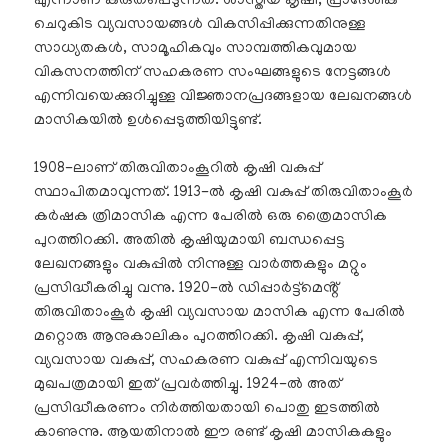
എന്നാണ് കരുതപ്പെടുന്നത്. ശാസ്തീയ കൃഷി, പ്രാദേശിക
ചെറുകിട വ്യവസായങ്ങൾ വികസിപ്പിക്കുന്നതിനുള്ള
സാധ്യതകൾ, സാമൂഹികവും സാമ്പത്തികവുമായ
വികസനത്തിന് സഹകരണ സംഘങ്ങളുടെ നേട്ടങ്ങൾ
എന്നിവയെക്കുറിച്ചുള്ള വിജ്ഞാനപ്രദങ്ങളായ ലേഖനങ്ങൾ
മാസികയിൽ ഉൾപ്പെടുത്തിയിട്ടുണ്ട്.
1908-ലാണ് തിരുവിതാംകൂറിൽ കൃഷി വകുപ്പ്
സ്ഥാപിതമാവുന്നത്. 1913-ൽ കൃഷി വകുപ്പ് തിരുവിതാംകൂർ
കർഷക ത്രിമാസിക എന്ന പേരിൽ ഒരു ത്രൈമാസിക
പുറത്തിറക്കി. അതിൽ കൃഷിയുമായി ബന്ധപ്പെട്ട
ലേഖനങ്ങളും വകുപ്പിൽ നിന്നുള്ള വാർത്തകളും മറ്റും
പ്രസിദ്ധീകരിച്ചു വന്നു. 1920-ൽ ഡിപ്പാർട്ട്മെൻ്റ്
തിരുവിതാംകൂർ കൃഷി വ്യവസായ മാസിക എന്ന പേരിൽ
മറ്റൊരു ആനുകാലികം പുറത്തിറക്കി. കൃഷി വകുപ്പ്,
വ്യവസായ വകുപ്പ്, സഹകരണ വകുപ്പ് എന്നിവയുടെ
മുഖപത്രമായി ഇത് പ്രവർത്തിച്ചു. 1924-ൽ അത്
പ്രസിദ്ധീകരണം നിർത്തിയതായി പൊതു ഇടത്തിൽ
കാണുന്നു. ആയതിനാൽ ഈ രണ്ട് കൃഷി മാസികകളും