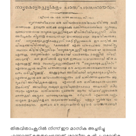
തിരുവിതാംകൂറിൽ നിന്ന് ഈ മാസിക അച്ചടിച്ചു