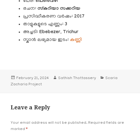
പേര്:
പെൺവഴി
രചന:
സ്കറിയാ സക്കറിയ
പ്രസിദ്ധീകരണ വർഷം:
2017
താളുകളുടെ എണ്ണം:
3
അച്ചടി:
Ebebezer, Trichur
സ്കാൻ ലഭ്യമായ ഇടം:
കണ്ണി
Posted
Author
Categories
February 21, 2024
Sathish Thottassery
Scaria
on
Zacharia Project
Leave a Reply
Your email address will not be published.
Required fields are
marked
*