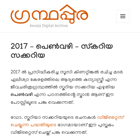
MENU
AND
WIDGETS
ഗ്രന്ഥപ്പുര (Granthappura) blog
2017 – പെൺവഴി – സ്കറിയ
സക്കറിയ
2017 ൽ പ്രസിദ്ധീകരിച്ച സൂസി കിണറ്റിങ്കൽ രചിച്ച മദർ
ഏലീശ്വാ കേരളത്തിലെ ആദ്യത്തെ കന്യാസ്ത്രീ എന്ന
ജീവചരിത്രഗ്രന്ഥത്തിൽ സ്കറിയ സക്കറിയ എഴുതിയ
പെൺവഴി
എന്ന പഠനത്തിൻ്റെ സ്കാൻ ആണ് ഈ
പോസ്റ്റിലൂടെ പങ്കു വെക്കുന്നത്.
ഡോ. സ്കറിയാ സക്കറിയയുടെ രചനകൾ
ഡിജിറ്റൈസ്
ചെയ്യുന്ന പദ്ധതിയുടെ
ഭാഗമായാണ് ഈ പുസ്തകം
ഡിജിറ്റൈസ് ചെയ്ത് പങ്കു വെക്കുന്നത്.