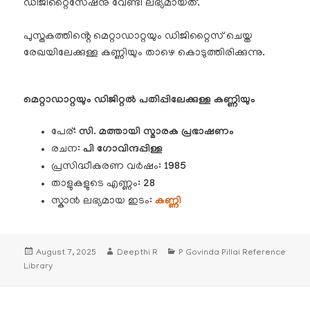
ഡിജിറ്റൈസേഷനു വേണ്ടി ലഭ്യമായത്.
പുസ്തകത്തിൻ്റെ മെറ്റാഡാറ്റയും ഡിജിറ്റൈസ് ചെയ്ത
രേഖയിലേക്കുള്ള കണ്ണിയും താഴെ കൊടുത്തിരിക്കുന്നു.
മെറ്റാഡാറ്റയും ഡിജിറ്റൽ പതിപ്പിലേക്കുള്ള കണ്ണിയും
പേര്:
സി. മത്തായി സ്മാരക പ്രഭാഷണം
രചന:
പി ഗോവിന്ദപ്പിള്ള
പ്രസിദ്ധീകരണ വർഷം:
1985
താളുകളുടെ എണ്ണം:
28
സ്കാൻ ലഭ്യമായ ഇടം:
കണ്ണി
Posted
Author
Categories
August 7, 2025
Deepthi R
P Govinda Pillai Reference
on
Library