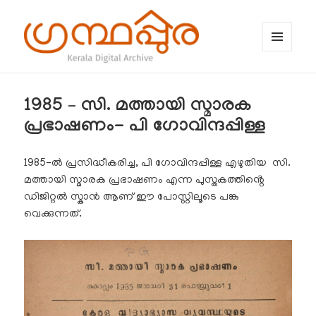
MENU
AND
WIDGETS
ഗ്രന്ഥപ്പുര (Granthappura) blog
1985 – സി. മത്തായി സ്മാരക
പ്രഭാഷണം- പി ഗോവിന്ദപ്പിള്ള
1985-ൽ പ്രസിദ്ധീകരിച്ച, പി ഗോവിന്ദപ്പിള്ള എഴുതിയ സി.
മത്തായി സ്മാരക പ്രഭാഷണം എന്ന പുസ്തകത്തിൻ്റെ
ഡിജിറ്റൽ സ്കാൻ ആണ് ഈ പോസ്റ്റിലൂടെ പങ്കു
വെക്കുന്നത്.