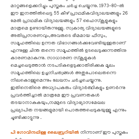
മാറ്റങ്ങളെക്കുറിച്ചും പുസ്തകം ചർച്ച ചെയ്യുന്നു. 1973-80-ൽ
ഈ ഇനത്തിൽപ്പെട്ട 55 കീഴ് പ്രാഥമികവിദ്യാലയങ്ങളും 26
മേൽ പ്രാഥമിക വിദ്യാലയങ്ങളും 57 ഹൈസ്കൂളുകളും
മാത്രമെ ഉണ്ടായിരുന്നുള്ളു. സ്വകാര്യ വിദ്യാലയങ്ങളുടെ
അതിപ്രസരണവും,അവരുടെ ഭീമമായ ഫീസും,
സമൂഹത്തിലെ ഉന്നത വിഭാഗങ്ങൾക്കുവേണ്ടിയുള്ളതാണ്
എന്നുള്ള ചിന്ത തന്നെ സമൂഹത്തിൽ ഉടലെടുക്കുന്നത്തിനു
കാരണമാകുന്നു. സാധാരണ സ്കൂളുകൾ
മെച്ചപ്പെടുത്താൻ നടപടികളെടുക്കാതിരിക്കുക മൂലം
സമൂഹത്തിലെ ഉച്ചനിചത്വങ്ങൾ അതുപോലെതന്നെ
നിലകൊള്ളുമെന്നും ലേഖനം ചർച്ചചെയ്യുന്നു.
ഇതിനെതിരെ അധ്യാപകരും വിദ്യാർത്ഥികളും ഉണർന്നു
പ്രവർത്തിച്ചാൽ മാത്രമേ ഈ പ്രവണതകൾ
തടയാനാകുകയും,നമ്മുടെ വിദ്യാഭ്യാസമേഖല
പ്രഖ്യാപിത നയങ്ങളുമായി പൊരുത്തപ്പെടുകയുള്ളൂ എന്നും
ചൂണ്ടിക്കാട്ടുന്നു .
പി ഗോവിന്ദപ്പിള്ള ലൈബ്രറിയിൽ
നിന്നാണ് ഈ പുസ്തകം