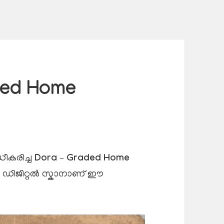
ded Home
്ധീകരിച്ച
Dora – Graded Home
റെ ഡിജിറ്റൽ സ്കാനാണ് ഈ