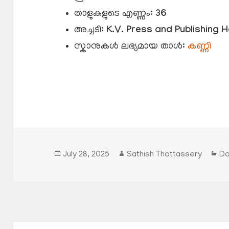
താളുകളുടെ എണ്ണം:
36
അച്ചടി:
K.V. Press and Publishing 
സ്കാനുകൾ ലഭ്യമായ താൾ:
കണ്ണി
Posted
Author
Ca
July 28, 2025
Sathish Thottassery
Do
on