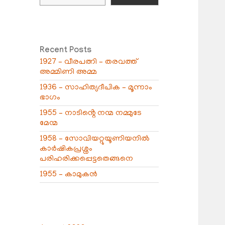
Recent Posts
1927 – വീരപത്നി – തരവത്ത്
അമ്മിണി അമ്മ
1936 – സാഹിത്യദീപിക – മൂന്നാം
ഭാഗം
1955 – നാടിൻ്റെ നന്മ നമ്മുടേ
മേന്മ
1958 – സോവിയറ്റുയൂണിയനിൽ
കാർഷികപ്രശ്നം
പരിഹരിക്കപ്പെട്ടതെങ്ങനെ
1955 – കാമുകൻ