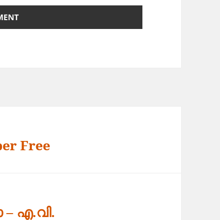
per Free
– എ.വി.