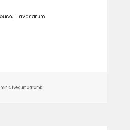
House, Trivandrum
tegories
minic Nedumparambil