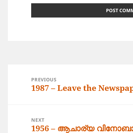
Post
navigation
PREVIOUS
1987 – Leave the Newspa
Previous
post:
NEXT
1956 – ആചാര്യ വിനോബാ 
Next