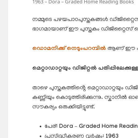
1963 – Dora – Graded Home Reading Books
നമ്മുടെ പഴയപാഠപുസ്തകങ്ങൾ ഡിജിറ്റൈസ്
ഭാഗമായാണ് ഈ പുസ്തകം ഡിജിറ്റൈസ് ചെയ്ത
ഡൊമനിക്ക് നെടും‌പറമ്പിൽ
ആണ് ഈ പുസ്
മെറ്റാഡാറ്റയും ഡിജിറ്റൽ പതിപ്പിലേക്കുള്
താഴെ പുസ്തകത്തിൻ്റെ മെറ്റാഡാറ്റയും ഡിജ
കണ്ണിയും കൊടുത്തിരിക്കുന്നു. സ്കാനി
സൗകര്യം ഒരുക്കിയിട്ടുണ്ട്.
പേര്:
Dora – Graded Home Readin
പ്രസിദ്ധീകരണ വർഷം:
1963