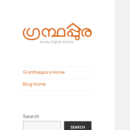
ഗ്രന്ഥപ്പുര
(Granthappura)
Granthappura Home
blog
Blog Home
Search
SEARCH