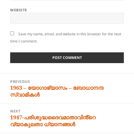
WEBSITE
Save my name, email, and website in this browser for the next
time I comment.
Post
PREVIOUS
navigation
1963 – യോഗാഭ്യാസം – ബോധാനന്ദ
Previous
സ്വാമികൾ
post:
NEXT
1947-പരിശുദ്ധദൈവമാതാവിൻ്റെ
Next
വ്യാകുലതാ ധ്യാനങ്ങൾ
post: