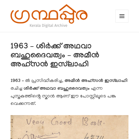
MENU
AND
WIDGETS
ഗ്രന്ഥപ്പുര (Granthappura) blog
1963 – ശിർക്ക് അഥവാ
ബഹുദൈവത്വം – അമീൻ
അഹ്‌സൻ ഇസ്‌ലാഹി
1963 –
ൽ പ്രസിദ്ധീകരിച്ച,
അമീൻ അഹ്‌സൻ ഇസ്‌ലാഹി
രചിച്ച
ശിർക്ക് അഥവാ ബഹുദൈവത്വം
എന്ന
പുസ്തകത്തിൻ്റെ സ്കാൻ ആണ് ഈ പോസ്റ്റിലൂടെ പങ്കു
വെക്കുന്നത്.