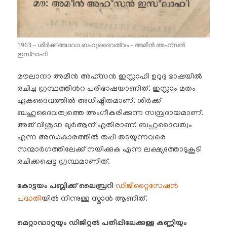
1963 – ശിർക്ക് അഥവാ ബഹുദൈവത്വം – അമീൻ അഹ്‌സൻ
ഇസ്‌ലാഹി
മൗലാനാ അമീൻ അഹ്സൻ ഇസ്ലാഹി ഉറുദു ഭാഷയിൽ
രചിച്ച ഗ്രന്ഥത്തിൻറ പരിഭാഷയാണിത്. ഇസ്ലാം മതം
ഏകദൈവത്തിൽ അധിഷ്ഠിതമാണ്. ശിർക്ക്
ബഹുദൈവത്വത്തെ അംഗീകരിക്കുന്ന സമ്പ്രദായമാണ്.
അത് വിശുദ്ധ ഖുർആന് എതിരാണ്. ബഹുദൈവത്വം
എന്ന അന്ധകാരത്തിൽ തപ്പി തടയുന്നവരെ
സന്മാർഗത്തിലേക്ക് നയിക്കുക എന്ന ലക്ഷ്യത്തോടുകൂടി
രചിക്കപ്പെട്ട ഗ്രന്ഥമാണിത്.
കോട്ടയം പബ്ലിക്ക് ലൈബ്രറി
ഡിജിറ്റൈസേഷൻ
പദ്ധതി
യിൽ നിന്നുള്ള സ്കാൻ ആണിത്.
മെറ്റാഡാറ്റയും ഡിജിറ്റൽ പതിപ്പിലേക്കുള്ള കണ്ണിയും