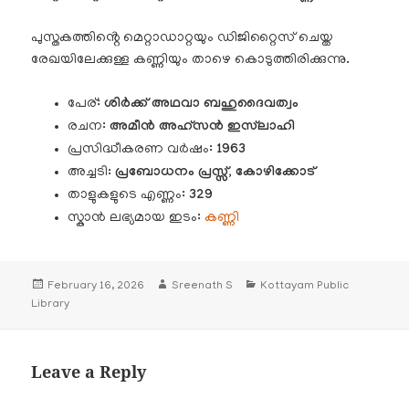
പുസ്തകത്തിൻ്റെ മെറ്റാഡാറ്റയും ഡിജിറ്റൈസ് ചെയ്ത
രേഖയിലേക്കുള്ള കണ്ണിയും താഴെ കൊടുത്തിരിക്കുന്നു.
പേര്:
ശിർക്ക് അഥവാ ബഹുദൈവത്വം
രചന:
അമീൻ അഹ്‌സൻ ഇസ്‌ലാഹി
പ്രസിദ്ധീകരണ വർഷം:
1963
അച്ചടി
: പ്രബോധനം പ്രസ്സ്, കോഴിക്കോട്
താളുകളുടെ എണ്ണം:
329
സ്കാൻ ലഭ്യമായ ഇടം:
കണ്ണി
Posted
Author
Categories
February 16, 2026
Sreenath S
Kottayam Public
on
Library
Leave a Reply