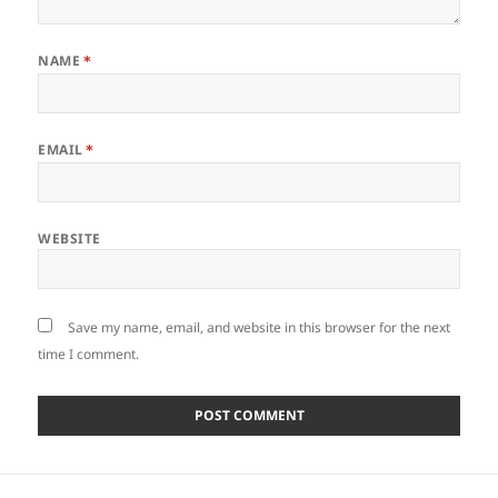
NAME
*
EMAIL
*
WEBSITE
Save my name, email, and website in this browser for the next
time I comment.
Post