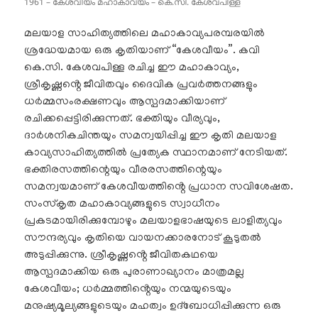
1961 – കേശവീയം മഹാകാവ്യം – കെ.സി. കേശവപിള്ള
മലയാള സാഹിത്യത്തിലെ മഹാകാവ്യപരമ്പരയിൽ
ശ്രദ്ധേയമായ ഒരു കൃതിയാണ് “കേശവീയം”. കവി
കെ.സി. കേശവപിള്ള രചിച്ച ഈ മഹാകാവ്യം,
ശ്രീകൃഷ്ണൻ്റെ ജീവിതവും ദൈവിക പ്രവർത്തനങ്ങളും
ധർമ്മസംരക്ഷണവും ആസ്പദമാക്കിയാണ്
രചിക്കപ്പെട്ടിരിക്കുന്നത്. ഭക്തിയും വീര്യവും,
ദാർശനികചിന്തയും സമന്വയിപ്പിച്ച ഈ കൃതി മലയാള
കാവ്യസാഹിത്യത്തിൽ പ്രത്യേക സ്ഥാനമാണ് നേടിയത്.
ഭക്തിരസത്തിന്റെയും വീരരസത്തിന്റെയും
സമന്വയമാണ് കേശവീയത്തിൻ്റെ പ്രധാന സവിശേഷത.
സംസ്കൃത മഹാകാവ്യങ്ങളുടെ സ്വാധീനം
പ്രകടമായിരിക്കുമ്പോഴും മലയാളഭാഷയുടെ ലാളിത്യവും
സൗന്ദര്യവും കൃതിയെ വായനക്കാരനോട് കൂടുതൽ
അടുപ്പിക്കുന്നു. ശ്രീകൃഷ്ണൻ്റെ ജീവിതകഥയെ
ആസ്പദമാക്കിയ ഒരു പുരാണാഖ്യാനം മാത്രമല്ല
കേശവീയം; ധർമ്മത്തിൻ്റെയും നന്മയുടെയും
മനുഷ്യമൂല്യങ്ങളുടെയും മഹത്വം ഉദ്ബോധിപ്പിക്കുന്ന ഒരു