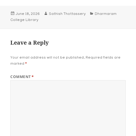
Posted
Author
Categories
June 18, 2026
Sathish Thottassery
Dharmaram
on
College Library
Leave a Reply
Your email address will not be published.
Required fields are
marked
*
COMMENT
*