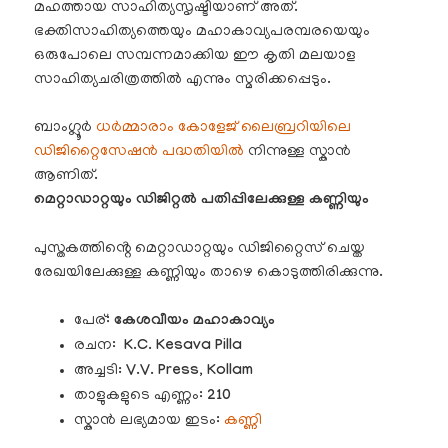
മഹത്തായ സാഹിത്യസൃഷ്ടിയാണ് അത്.
ഭക്തിസാഹിത്യത്തെയും മഹാകാവ്യപരമ്പരയെയും
ഒരുപോലെ സമ്പന്നമാക്കിയ ഈ കൃതി മലയാള
സാഹിത്യചരിത്രത്തിൽ എന്നും സ്മരിക്കപ്പെടും.
ബാംഗ്ലൂർ
ധർമ്മാരാം കോളേജ് ലൈബ്രറിയിലെ
ഡിജിറ്റൈസേഷൻ പദ്ധതിയിൽ
നിന്നുള്ള സ്കാൻ
ആണിത്.
മെറ്റാഡാറ്റയും ഡിജിറ്റൽ പതിപ്പിലേക്കുള്ള കണ്ണിയും
പുസ്തകത്തിൻ്റെ മെറ്റാഡാറ്റയും ഡിജിറ്റൈസ് ചെയ്ത
രേഖയിലേക്കുള്ള കണ്ണിയും താഴെ കൊടുത്തിരിക്കുന്നു.
പേര്:
കേശവീയം മഹാകാവ്യം
രചന:
K.C. Kesava Pilla
അച്ചടി
: V.V. Press, Kollam
താളുകളുടെ എണ്ണം:
210
സ്കാൻ ലഭ്യമായ ഇടം:
കണ്ണി