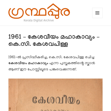
MENU
AND
WIDGETS
ഗ്രന്ഥപ്പുര (Granthappura) blog
1961 – കേശവീയം മഹാകാവ്യം –
കെ.സി. കേശവപിള്ള
1961-ൽ പ്രസിദ്ധീകരിച്ച, കെ.സി. കേശവപിള്ള രചിച്ച
കേശവീയം മഹാകാവ്യം
എന്ന പുസ്തകത്തിൻ്റെ സ്കാൻ
ആണ് ഈ പോസ്റ്റിലൂടെ പങ്കുവെക്കുന്നത്.