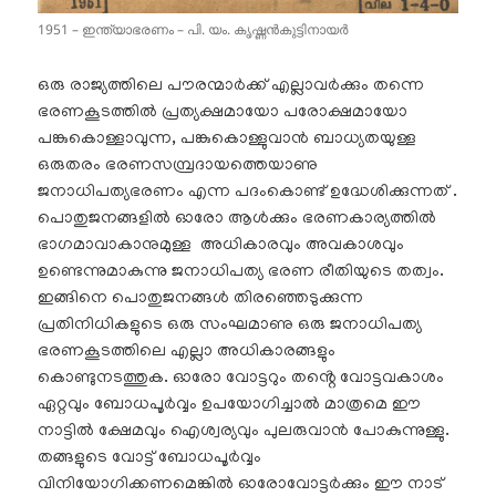
1951 – ഇന്ത്യാഭരണം – പി. യം. കൃഷ്ണൻകുട്ടിനായർ
ഒരു രാജ്യത്തിലെ പൗരന്മാർക്ക് എല്ലാവർക്കും തന്നെ
ഭരണകൂടത്തിൽ പ്രത്യക്ഷമായോ പരോക്ഷമായോ
പങ്കുകൊള്ളാവുന്ന, പങ്കുകൊള്ളുവാൻ ബാധ്യതയുള്ള
ഒരുതരം ഭരണസമ്പ്രദായത്തെയാണു
ജനാധിപത്യഭരണം എന്ന പദംകൊണ്ട് ഉദ്ധേശിക്കുന്നത് .
പൊതുജനങ്ങളിൽ ഓരോ ആൾക്കും ഭരണകാര്യത്തിൽ
ഭാഗമാവാകാനുമുള്ള അധികാരവും അവകാശവും
ഉണ്ടെന്നുമാകുന്നു ജനാധിപത്യ ഭരണ രീതിയുടെ തത്വം.
ഇങ്ങിനെ പൊതുജനങ്ങൾ തിരഞ്ഞെടുക്കുന്ന
പ്രതിനിധികളുടെ ഒരു സംഘമാണു ഒരു ജനാധിപത്യ
ഭരണകൂടത്തിലെ എല്ലാ അധികാരങ്ങളും
കൊണ്ടുനടത്തുക. ഓരോ വോട്ടറും തൻ്റെ വോട്ടവകാശം
ഏറ്റവും ബോധപൂർവ്വം ഉപയോഗിച്ചാൽ മാത്രമെ ഈ
നാട്ടിൽ ക്ഷേമവും ഐശ്വര്യവും പുലരുവാൻ പോകുന്നുള്ളു.
തങ്ങളുടെ വോട്ട് ബോധപൂർവ്വം
വിനിയോഗിക്കണമെങ്കിൽ ഓരോവോട്ടർക്കും ഈ നാട്