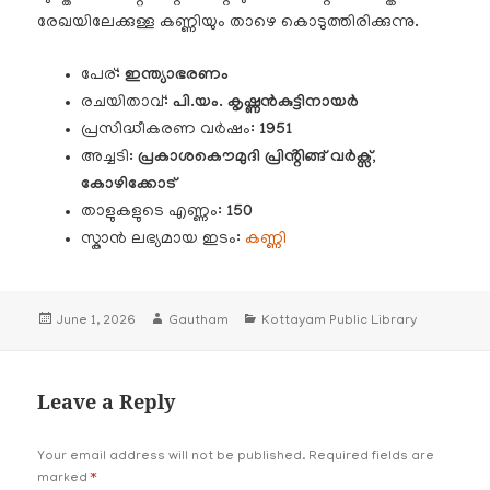
രേഖയിലേക്കുള്ള കണ്ണിയും താഴെ കൊടുത്തിരിക്കുന്നു.
പേര്:
ഇന്ത്യാഭരണം
രചയിതാവ്:
പി.യം. കൃഷ്ണൻകുട്ടിനായർ
പ്രസിദ്ധീകരണ വർഷം:
1951
അച്ചടി
: പ്രകാശകൌമുദി പ്രിൻ്റിങ്ങ് വർക്സ്,
കോഴിക്കോട്
താളുകളുടെ എണ്ണം:
150
സ്കാൻ ലഭ്യമായ ഇടം:
കണ്ണി
Posted
Author
Categories
June 1, 2026
Gautham
Kottayam Public Library
on
Leave a Reply
Your email address will not be published.
Required fields are
marked
*