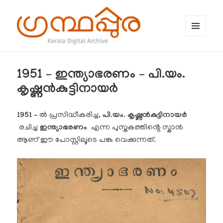
MENU
AND
WIDGETS
ഗ്രന്ഥപ്പുര (Granthappura) blog
1951 – ഇന്ത്യാഭരണം – പി.യം.
കൃഷ്ണൻകുട്ടിനായർ
1951 –
ൽ പ്രസിദ്ധീകരിച്ച,
പി.യം. കൃഷ്ണൻകുട്ടിനായർ
രചിച്ച
ഇന്ത്യാഭരണം
എന്ന പുസ്തകത്തിൻ്റെ സ്കാൻ
ആണ് ഈ പോസ്റ്റിലൂടെ പങ്കു വെക്കുന്നത്.