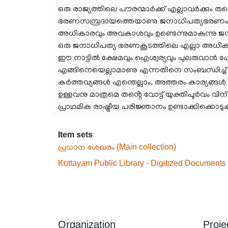
ഒരു രാജ്യത്തിലെ പൗരന്മാർക്ക് എല്ലാവർക്കും 
ഭരണസമ്പ്രദായത്തെയാണു ജനാധിപത്യഭരണം എന്
അധികാരവും അവകാശവും ഉണ്ടെന്നുമാകുന്നു ജന
ഒരു ജനാധിപത്യ ഭരണകൂടത്തിലെ എല്ലാ അധികാരങ്
ഈ നാട്ടിൽ ക്ഷേമവും ഐശ്വര്യവും പുലരുവാൻ പോക
എങ്ങിനെയെല്ലാമാണു എന്നതിനെ സംബന്ധിച്ച് 
കർത്തവ്യങ്ങൾ എന്തെല്ലാം, അത്തരം കാര്യങ്ങൾ
ഉള്ളവനു മാത്രമെ തൻ്റെ വോട്ട് യുക്തിപൂർവം 
പ്രാഥമിക രാഷ്ട്രീയ പരിജ്ഞാനം ഉണ്ടാക്കിക്കൊടു
Item sets
പ്രധാന ശേഖരം (Main collection)
Kottayam Public Library - Digitized Documents
Organization
Proje