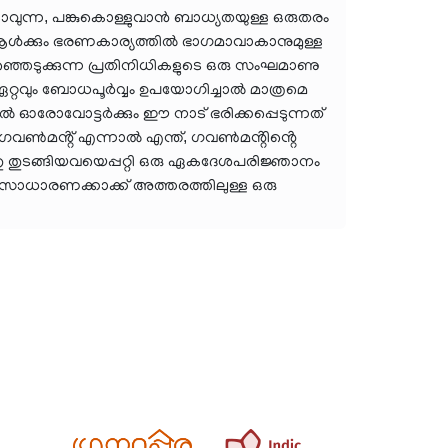
ാവുന്ന, പങ്കുകൊള്ളുവാൻ ബാധ്യതയുള്ള ഒരുതരം
ആൾക്കും ഭരണകാര്യത്തിൽ ഭാഗമാവാകാനുമുള്ള
ഞെടുക്കുന്ന പ്രതിനിധികളുടെ ഒരു സംഘമാണു
റ്റവും ബോധപൂർവ്വം ഉപയോഗിച്ചാൽ മാത്രമെ
ൽ ഓരോവോട്ടർക്കും ഈ നാട് ഭരിക്കപ്പെടുന്നത്
 ഗവൺമൻ്റ് എന്നാൽ എന്ത്, ഗവൺമൻ്റിൻ്റെ
തു തുടങ്ങിയവയെപ്പറ്റി ഒരു ഏകദേശപരിജ്ഞാനം
ള്ളസാധാരണക്കാക്ക് അത്തരത്തിലുള്ള ഒരു