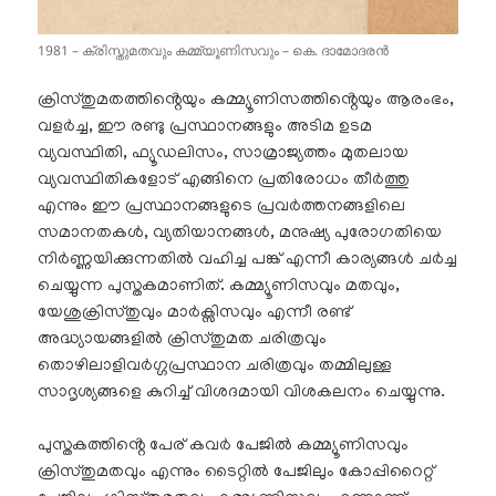
1981 – ക്രിസ്തുമതവും കമ്മ്യൂണിസവും – കെ. ദാമോദരൻ
ക്രിസ്തുമതത്തിൻ്റെയും കമ്മ്യൂണിസത്തിൻ്റെയും ആരംഭം,
വളർച്ച, ഈ രണ്ടു പ്രസ്ഥാനങ്ങളും അടിമ ഉടമ
വ്യവസ്ഥിതി, ഫ്യൂഡലിസം, സാമ്രാജ്യത്തം മുതലായ
വ്യവസ്ഥിതികളോട് എങ്ങിനെ പ്രതിരോധം തീർത്തു
എന്നും ഈ പ്രസ്ഥാനങ്ങളുടെ പ്രവർത്തനങ്ങളിലെ
സമാനതകൾ, വ്യതിയാനങ്ങൾ, മനുഷ്യ പുരോഗതിയെ
നിർണ്ണയിക്കുന്നതിൽ വഹിച്ച പങ്ക് എന്നീ കാര്യങ്ങൾ ചർച്ച
ചെയ്യുന്ന പുസ്തകമാണിത്. കമ്മ്യൂണിസവും മതവും,
യേശുക്രിസ്തുവും മാർക്സിസവും എന്നീ രണ്ട്
അദ്ധ്യായങ്ങളിൽ ക്രിസ്തുമത ചരിത്രവും
തൊഴിലാളിവർഗ്ഗപ്രസ്ഥാന ചരിത്രവും തമ്മിലുള്ള
സാദൃശ്യങ്ങളെ കുറിച്ച് വിശദമായി വിശകലനം ചെയ്യുന്നു.
പുസ്തകത്തിൻ്റെ പേര് കവർ പേജിൽ കമ്മ്യൂണിസവും
ക്രിസ്തുമതവും എന്നും ടൈറ്റിൽ പേജിലും കോപ്പിറൈറ്റ്