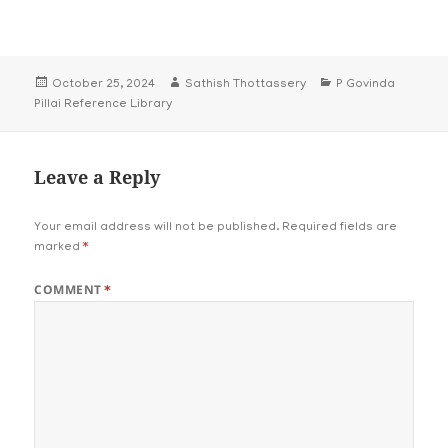
Posted
Author
Categories
October 25, 2024
Sathish Thottassery
P Govinda
on
Pillai Reference Library
Leave a Reply
Your email address will not be published.
Required fields are
marked
*
COMMENT
*