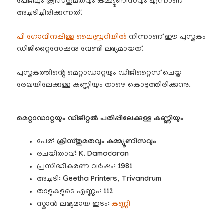
പേജിലും ക്രിസ്തുമതവും കമ്മ്യൂണിസവും എന്നാണ്
അച്ചടിച്ചിരിക്കുന്നത്.
പി ഗോവിന്ദപ്പിള്ള ലൈബ്രറിയിൽ
നിന്നാണ് ഈ പുസ്തകം
ഡിജിറ്റൈസേഷനു വേണ്ടി ലഭ്യമായത്.
പുസ്തകത്തിൻ്റെ മെറ്റാഡാറ്റയും ഡിജിറ്റൈസ് ചെയ്ത
രേഖയിലേക്കുള്ള കണ്ണിയും താഴെ കൊടുത്തിരിക്കുന്നു.
മെറ്റാഡാറ്റയും ഡിജിറ്റൽ പതിപ്പിലേക്കുള്ള കണ്ണിയും
പേര്:
ക്രിസ്തുമതവും കമ്മ്യൂണിസവും
രചയിതാവ്:
K. Damodaran
പ്രസിദ്ധീകരണ വർഷം:
1981
അച്ചടി:
Geetha Printers, Trivandrum
താളുകളുടെ എണ്ണം:
112
സ്കാൻ ലഭ്യമായ ഇടം:
കണ്ണി