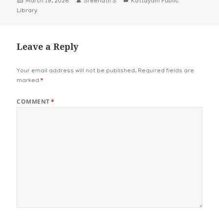
March 19, 2026
Sreenath S
Kottayam Public
on
Library
Leave a Reply
Your email address will not be published.
Required fields are
marked
*
COMMENT
*