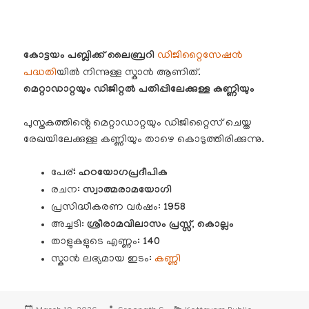
കോട്ടയം പബ്ലിക്ക് ലൈബ്രറി
ഡിജിറ്റൈസേഷൻ
പദ്ധതി
യിൽ നിന്നുള്ള സ്കാൻ ആണിത്.
മെറ്റാഡാറ്റയും ഡിജിറ്റൽ പതിപ്പിലേക്കുള്ള കണ്ണിയും
പുസ്തകത്തിൻ്റെ മെറ്റാഡാറ്റയും ഡിജിറ്റൈസ് ചെയ്ത
രേഖയിലേക്കുള്ള കണ്ണിയും താഴെ കൊടുത്തിരിക്കുന്നു.
പേര്:
ഹഠയോഗപ്രദീപിക
രചന:
സ്വാത്മരാമയോഗി
പ്രസിദ്ധീകരണ വർഷം:
1958
അച്ചടി
: ശ്രീരാമവിലാസം പ്രസ്സ്, കൊല്ലം
താളുകളുടെ എണ്ണം:
140
സ്കാൻ ലഭ്യമായ ഇടം:
കണ്ണി
Posted
Author
Categories