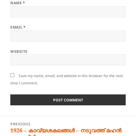
NAME
*
EMAIL
*
WEBSITE
Save my name, email, and website in this browser for the next
time I comment.
Post
PREVIOUS
navigation
1926 – കാവ്യശകലങ്ങൾ – നടുവത്ത് മഹൻ
Previous