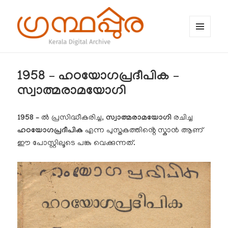
MENU
AND
WIDGETS
ഗ്രന്ഥപ്പുര (Granthappura) blog
1958 – ഹഠയോഗപ്രദീപിക –
സ്വാത്മരാമയോഗി
1958 –
ൽ പ്രസിദ്ധീകരിച്ച,
സ്വാത്മരാമയോഗി
രചിച്ച
ഹഠയോഗപ്രദീപിക
എന്ന പുസ്തകത്തിൻ്റെ സ്കാൻ ആണ്
ഈ പോസ്റ്റിലൂടെ പങ്കു വെക്കുന്നത്.