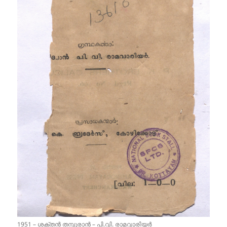
1951 – ശക്തൻ തമ്പുരാൻ – പി.വി. രാമവാരിയർ