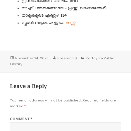
പ്രസിദ്ധീകരണ വർഷം:
1951
അച്ചടി
: അരുണോദയം പ്രസ്സ്, വടക്കാഞ്ചേരി
താളുകളുടെ എണ്ണം:
114
സ്കാൻ ലഭ്യമായ ഇടം:
കണ്ണി
Posted
Author
Categories
November 24, 2025
Sreenath S
Kottayam Public
on
Library
Leave a Reply
Your email address will not be published.
Required fields are
marked
*
COMMENT
*