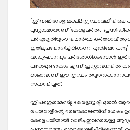
‘ശ്രീവഞ്ചിസേതുലക്ഷ്മിഗ്രന്ഥാവലി’യിലെ പത
പുസ്തകമായാണ് ‘കേരളചരിതം’ പ്രസിദ്ധീകരി
ചരിത്രകൃതിയുടെ യഥാർത്ഥ കർത്താവ് ആര
ഇതിലുപയോഗിച്ചിരിക്കുന്ന ‘എങ്കിലോ പണ്ട
വാക്യഘടനയും പരിശോധിക്കുമ്പോൾ ഇത
പഴക്കമുണ്ടാകാം എന്ന് പ്രസ്താവനയിൽ കണക്
രാജാവാണ് ഈ ഗ്രന്ഥം തയ്യാറാക്കാനാ
സഹായിച്ചത്.
ശ്രീപരശുരാമൻ്റെ കേരളസൃഷ്ടി മുതൽ ആരം
പെരുമാളിൻ്റെ ഭരണകാലത്തിന് ശേഷം 
കേരളപതിയായി വാഴിച്ചതുവരെയുള്ള ആദ്
പ്രധാനമായും ഉൾക്കൊള്ളിച്ചിരിക്കുന്ന