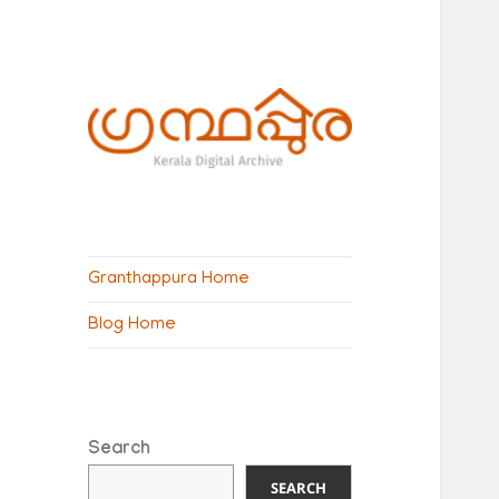
ഗ്രന്ഥപ്പുര
(Granthappura)
Granthappura Home
blog
Blog Home
Search
SEARCH