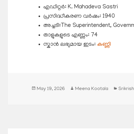
എഡിറ്റർ: K. Mahadeva Sastri
പ്രസിദ്ധീകരണ വർഷം: 1940
അച്ചടി
:
The Superintendent, Governm
താളുകളുടെ എണ്ണം: 74
സ്കാൻ ലഭ്യമായ ഇടം:
കണ്ണി
Posted
Author
Catego
May 19, 2026
Meena Kootala
Srikris
on