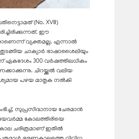
ിനെട്ടാമത് (No. XVIII)
ച്ചിരിക്കുന്നത്. ഈ
ാണെന്ന് വ്യക്തമല്ല. എന്നാൽ
ു’ തുടങ്ങിയ ചാക്യാർ ഭാഷാശൈലിയും
ിന് ഏകദേശം 300 വർഷത്തിലധികം
കാക്കുന്നു. ചിറയ്ക്കൽ വലിയ
വശ്യമായ പഴയ മാതൃക നൽകി
ഭിച്ച്, സുപ്രസിദ്ധനായ ചേരമാൻ
ഉദയവർമ്മ കോലത്തിരിയെ
യകാല ചരിത്രമാണ് ഇതിൽ
ത്. പെരുമാൾ ഭരണകാലത്തെ വിവിധ