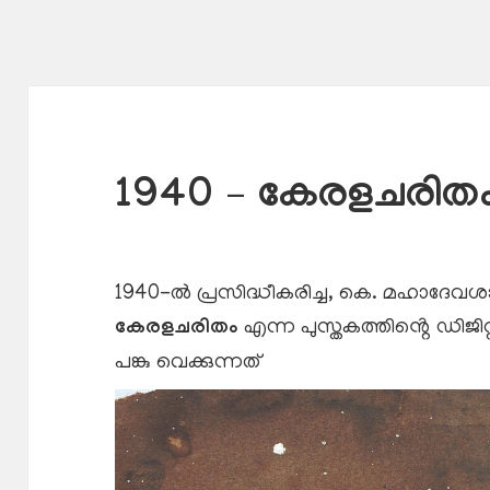
1940 – കേരളചരിത
1940-ൽ പ്രസിദ്ധീകരിച്ച, കെ. മഹാദേവശാസ
കേരളചരിതം
എന്ന പുസ്തകത്തിൻ്റെ ഡിജ
പങ്കു വെക്കുന്നത്