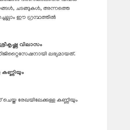
ങ്ങൾ, ചടങ്ങുകൾ, അന്നത്തെ
െല്ലാം ഈ ഗ്രന്ഥത്തിൽ
്രീകൃഷ്ണ വിലാസം
ിജിറ്റൈസേഷനായി ലഭ്യമായത്.
ള കണ്ണിയും
് ചെയ്ത രേഖയിലേക്കുള്ള കണ്ണിയും