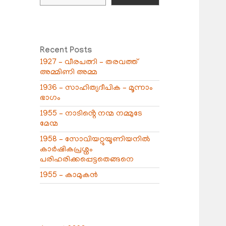
Recent Posts
1927 – വീരപത്നി – തരവത്ത്
അമ്മിണി അമ്മ
1936 – സാഹിത്യദീപിക – മൂന്നാം
ഭാഗം
1955 – നാടിൻ്റെ നന്മ നമ്മുടേ
മേന്മ
1958 – സോവിയറ്റുയൂണിയനിൽ
കാർഷികപ്രശ്നം
പരിഹരിക്കപ്പെട്ടതെങ്ങനെ
1955 – കാമുകൻ