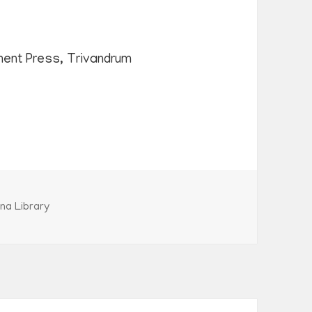
ent Press, Trivandrum
ries
hna Library