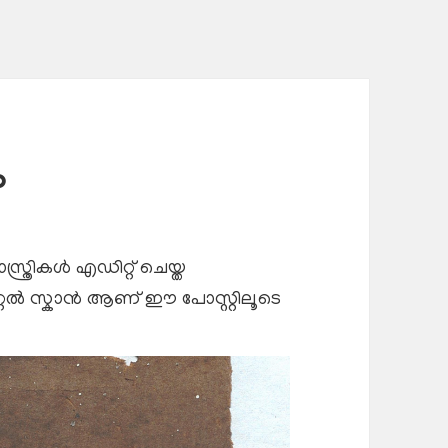
ം
്ത്രികൾ എഡിറ്റ് ചെയ്ത
ിറ്റൽ സ്കാൻ ആണ് ഈ പോസ്റ്റിലൂടെ