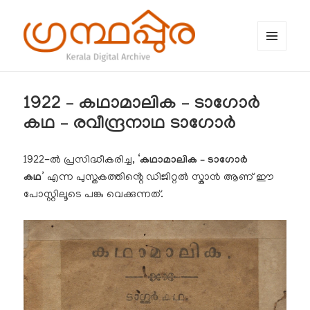
MENU
AND
WIDGETS
ഗ്രന്ഥപ്പുര (Granthappura) blog
1922 – കഥാമാലിക – ടാഗോർ
കഥ – രവീന്ദ്രനാഥ ടാഗോർ
1922-ൽ പ്രസിദ്ധീകരിച്ച, ‘
കഥാമാലിക – ടാഗോർ
കഥ’
എന്ന പുസ്തകത്തിൻ്റെ ഡിജിറ്റൽ സ്കാൻ ആണ് ഈ
പോസ്റ്റിലൂടെ പങ്കു വെക്കുന്നത്.