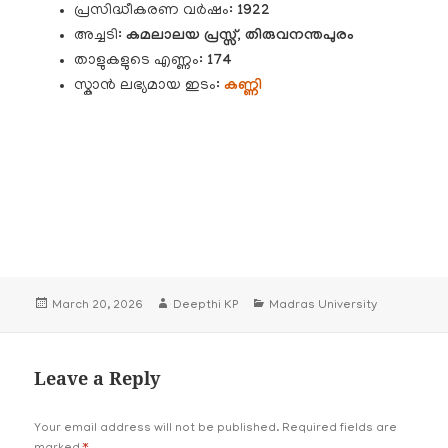
പ്രസിദ്ധീകരണ വർഷം:
1922
അച്ചടി:
കമലാലയ പ്രസ്സ്, തിരുവനന്തപുരം
താളുകളുടെ എണ്ണം:
174
സ്കാൻ ലഭ്യമായ ഇടം:
കണ്ണി
Posted
Author
Categories
March 20, 2026
Deepthi KP
Madras University
on
Leave a Reply
Your email address will not be published.
Required fields are