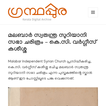
MENU
AND
WIDGETS
ഗ്രന്ഥപ്പുര (Granthappura) blog
മലബാർ സ്വതന്ത്ര സുറിയാനി
സഭാ ചരിത്രം – കെ.സി. വർഗ്ഗീസ്
കശീശ്ശ
Malabar Independent Syrian Church പ്രസിദ്ധീകരിച്ച,
കെ.സി. വർഗ്ഗീസ് കശീശ്ശ രചിച്ച മലബാർ സ്വതന്ത്ര
സുറിയാനി സഭാ ചരിത്രം എന്ന പുസ്തകത്തിൻ്റെ സ്കാൻ
ആണ് ഈ പോസ്റ്റിലൂടെ പങ്കു വെക്കുന്നത്.