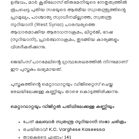
ഉദ്ഭവം, മാർ കൂരിലോസ് തിരുമേനിയുടെ നേതൃത്വത്തിൽ
രൂപപ്പെട്ട പുതിയ സഭയുടെ ആത്മീയ സ്വാതന്ത്ര്യത്തിന്റെ
പ്രാമുഖ്യം, പാശ്ചാത്യ സ്വാധീനമില്ലാത്ത, സ്വതന്ത്ര
സുറിയാനി (West Syriac) പാരമ്പര്യത്തെ
ആധാരമാക്കിയ ആരാധനാക്രമം, ലിറ്റർജി, ഭാഷ
(സുറിയാനി), പ്രാർത്ഥനാക്രമം, തുടങ്ങിയ കാര്യങ്ങളും
വിശദീകരിക്കുന്നു.
ജെയിംസ് പാറമേലിൻ്റെ ഗ്രന്ഥശേഖരത്തിൽ നിന്നുമാണ്
ഈ പുസ്തകം ലഭ്യമായത്.
പുസ്തകത്തിൻ്റെ മെറ്റാഡാറ്റയും ഡിജിറ്റൈസ് ചെയ്ത
രേഖയിലേക്കുള്ള കണ്ണിയും താഴെ കൊടുത്തിരിക്കുന്നു.
മെറ്റാഡാറ്റയും ഡിജിറ്റൽ പതിപ്പിലേക്കുള്ള കണ്ണിയും
പേര്:
മലബാർ സ്വതന്ത്ര സുറിയാനി സഭാ ചരിത്രം
രചയിതാവ്:
K.C. Varghese Kaseessa
താളുകളുടെ എണ്ണം:
141