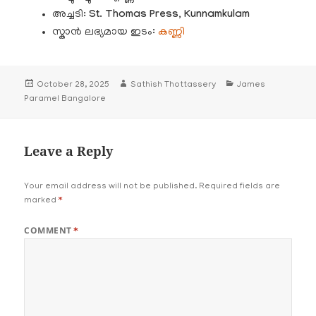
അച്ചടി
: St. Thomas Press, Kunnamkulam
സ്കാൻ ലഭ്യമായ ഇടം:
കണ്ണി
Posted
Author
Categories
October 28, 2025
Sathish Thottassery
James
on
Paramel Bangalore
Leave a Reply
Your email address will not be published.
Required fields are
marked
*
COMMENT
*