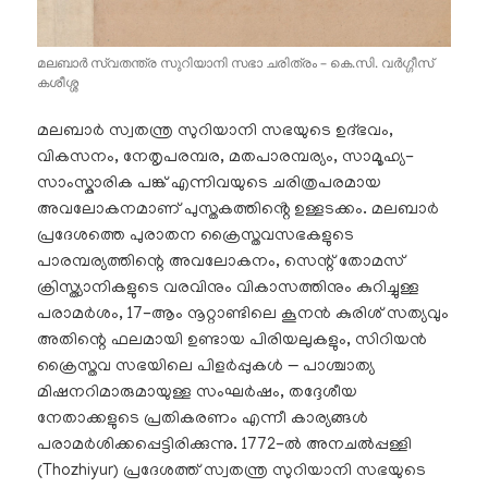
മലബാർ സ്വതന്ത്ര സുറിയാനി സഭാ ചരിത്രം – കെ.സി. വർഗ്ഗീസ്
കശീശ്ശ
മലബാർ സ്വതന്ത്ര സുറിയാനി സഭയുടെ ഉദ്ഭവം,
വികസനം, നേതൃപരമ്പര, മതപാരമ്പര്യം, സാമൂഹ്യ-
സാംസ്കാരിക പങ്ക് എന്നിവയുടെ ചരിത്രപരമായ
അവലോകനമാണ് പുസ്തകത്തിൻ്റെ ഉള്ളടക്കം. മലബാർ
പ്രദേശത്തെ പുരാതന ക്രൈസ്തവസഭകളുടെ
പാരമ്പര്യത്തിന്റെ അവലോകനം, സെന്റ് തോമസ്
ക്രിസ്ത്യാനികളുടെ വരവിനും വികാസത്തിനും കുറിച്ചുള്ള
പരാമർശം, 17-ആം നൂറ്റാണ്ടിലെ കൂനൻ കുരിശ് സത്യവും
അതിന്റെ ഫലമായി ഉണ്ടായ പിരിയലുകളും, സിറിയൻ
ക്രൈസ്തവ സഭയിലെ പിളർപ്പുകൾ — പാശ്ചാത്യ
മിഷനറിമാരുമായുള്ള സംഘർഷം, തദ്ദേശീയ
നേതാക്കളുടെ പ്രതികരണം എന്നീ കാര്യങ്ങൾ
പരാമർശിക്കപ്പെട്ടിരിക്കുന്നു. 1772-ൽ അനചൽപ്പള്ളി
(Thozhiyur) പ്രദേശത്ത് സ്വതന്ത്ര സുറിയാനി സഭയുടെ