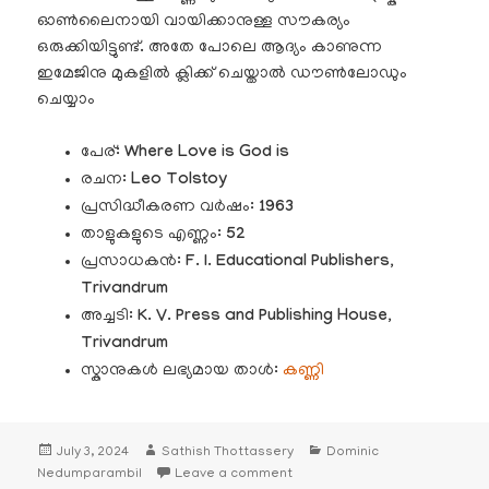
ഓൺലൈനായി വായിക്കാനുള്ള സൗകര്യം
ഒരുക്കിയിട്ടുണ്ട്. അതേ പോലെ ആദ്യം കാണുന്ന
ഇമേജിനു മുകളിൽ ക്ലിക്ക് ചെയ്താൽ ഡൗൺലോഡും
ചെയ്യാം
പേര്:
Where Love is God is
രചന:
Leo Tolstoy
പ്രസിദ്ധീകരണ വർഷം:
1963
താളുകളുടെ എണ്ണം:
52
പ്രസാധകൻ:
F. I. Educational Publishers,
Trivandrum
അച്ചടി:
K. V. Press and Publishing House,
Trivandrum
സ്കാനുകൾ ലഭ്യമായ താൾ:
കണ്ണി
Posted
Author
Categories
July 3, 2024
Sathish Thottassery
Dominic
on
on 1963 – Where Love is God is
Nedumparambil
Leave a comment