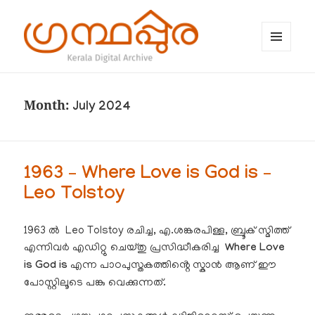
MENU
AND
WIDGETS
ഗ്രന്ഥപ്പുര (Granthappura) blog
Month:
July 2024
1963 – Where Love is God is –
Leo Tolstoy
1963 ൽ Leo Tolstoy രചിച്ച, എ.ശങ്കരപിള്ള, ബ്രൂക് സ്മിത്ത്
എന്നിവർ എഡിറ്റു ചെയ്തു പ്രസിദ്ധീകരിച്ച
Where Love
is God is
എന്ന പാഠപുസ്തകത്തിൻ്റെ സ്കാൻ ആണ് ഈ
പോസ്റ്റിലൂടെ പങ്കു വെക്കുന്നത്.