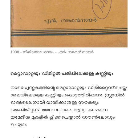
1938 – നീതിബോധോദയം – എൻ. ശങ്കരൻ നായർ
മെറ്റാഡാറ്റയും ഡിജിറ്റൽ പതിപ്പിലേക്കുള്ള കണ്ണിയും
താഴെ പുസ്തകത്തിൻ്റെ മെറ്റാഡാറ്റയും ഡിജിറ്റൈസ് ചെയ്ത
രേഖയിലേക്കുള്ള കണ്ണിയും കൊടുത്തിരിക്കുന്നു. (സ്കാനിൽ
ഓൺലൈനായി വായിക്കാനുള്ള സൗകര്യം
ഒരുക്കിയിട്ടുണ്ട്. അതേ പോലെ ആദ്യം കാണുന്ന
ഇമേജിനു മുകളിൽ ക്ലിക്ക് ചെയ്താൽ ഡൗൺലോഡും
ചെയ്യാം