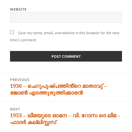
WEBSITE
Save my name, email, and website in this browser for the next
time I comment.
Post
PREVIOUS
navigation
1936 – ചെറുപുഷ്പത്തിൻ്റെ മാതാവു് –
Previous
ജോൺ എടത്തുരുത്തിക്കാരൻ
post:
NEXT
1953 – ലീമയുടെ ഓമന – വി. റോസ ദെ ലീമ –
Next
ഫാദർ കല്ലിസ്റ്റസ്
post: