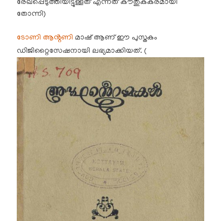
രേഖപ്പെടുത്തിയിട്ടുള്ളത് എന്നത് കൗതുകകരമായി
തോന്നി)
ടോണി ആൻ്റണി
മാഷ് ആണ് ഈ പുസ്തകം
ഡിജിറ്റൈസേഷനായി ലഭ്യമാക്കിയത്. (