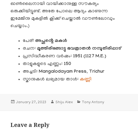
ഓൺലൈനായി വായിക്കാനുള്ള സൗകര്യം
ഒരുക്കിയിട്ടുണ്ട്. അതേ പോലെ ആദ്യം കാണുന്ന
ഇമേജിനു മുകളിൽ ക്ലിക്ക് ചെയ്താൽ ഡൗൺലോഡും
ചെയ്യാം.)
പേര്:
അപ്ഫൻ്റെ മകൾ
രചന:
മൂത്തിരിങ്ങോട്ടു ഭവത്രാതൻ നമ്പൂതിരിപ്പാട്
പ്രസിദ്ധീകരണ വർഷം:
1951 (1127 M.E.)
താളുകളുടെ എണ്ണം:
150
അച്ചടി:
Mangalodayam Press, Trichur
സ്കാനുകൾ ലഭ്യമായ താൾ:
കണ്ണി
Posted
Author
Categories
January 27, 2023
Shiju Alex
Tony Antony
on
Leave a Reply