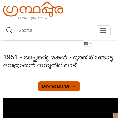
1951 - അപ്ഫൻ്റെ മകൾ - മൂത്തിരിങ്ങോട്ടു
ഭവത്രാതൻ നമ്പൂതിരിപ്പാട്
Item
Download PDF