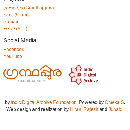
ഗ്രന്ഥപ്പുര (Granthappura)
ഓളം (Olam)
Samam
ಅಲರ್ (Alar)
Social Media
Facebook
YouTube
by
Indic Digital Archive Foundation
. Powered by
Omeka S
.
Web design and realization by
Hiran
,
Rajesh
and
Junaid
.