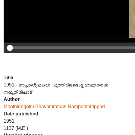
Title
1951 - അപ്ഫൻ്റെ മകൾ - മൂത്തിരിങ്ങോട്ടു ഭവത്രാതൻ
നമ്പൂതിരിപ്പാട്
Author
Moothiringottu Bhavathrathan Nampoothirippad
Date published
1951
1127 (M.E.)