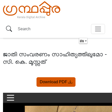
ജാതി സംവരണം സാഹിത്യത്തിലുമോ -
സി. കെ. മൂസ്സത്
Item
Download PDF