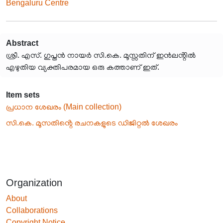
Bengaluru Centre
Abstract
ശ്രീ. എസ്. ഗുപ്തൻ നായർ സി.കെ. മൂസ്സതിന് ഇൻലൻ്റിൽ
എഴുതിയ വ്യക്തിപരമായ ഒരു കത്താണ് ഇത്.
Item sets
പ്രധാന ശേഖരം (Main collection)
സി.കെ. മൂസതിൻ്റെ രചനകളുടെ ഡിജിറ്റൽ ശേഖരം
Organization
About
Collaborations
Copyright Notice