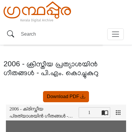
2006 - ക്രിസ്തീയ പ്രത്യാശയിൻ
ഗീതങ്ങൾ - പി.എം. കൊച്ചുകുറു
Item
Download PDF