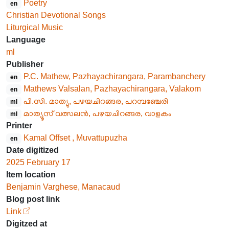
Poetry
en
Christian Devotional Songs
Liturgical Music
Language
ml
Publisher
P.C. Mathew, Pazhayachirangara, Parambanchery
en
Mathews Valsalan, Pazhayachirangara, Valakom
en
പി.സി. മാത്യു, പഴയചിറങ്ങര, പറമ്പഞ്ചേരി
ml
മാത്യൂസ് വത്സലൻ, പഴയചിറങ്ങര, വാളകം
ml
Printer
Kamal Offset , Muvattupuzha
en
Date digitized
2025 February 17
Item location
Benjamin Varghese, Manacaud
Blog post link
Link
Digitzed at