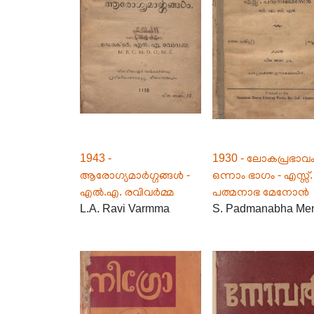
1943 -
1930 - ലോകപ്രഭാവ
ആരോഗ്യമാർഗ്ഗങ്ങൾ -
ഒന്നാം ഭാഗം - എസ്സ്.
എൽ.എ. രവിവർമ്മ
പത്മനാഭ മേനോൻ
L.A. Ravi Varmma
S. Padmanabha Me