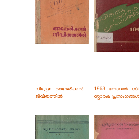
നീഗ്രോ - അമേരിക്കൻ
1963 - നോവൽ - സി
ജീവിതത്തിൽ
സ്മാരക പ്രസംഗങ്ങ