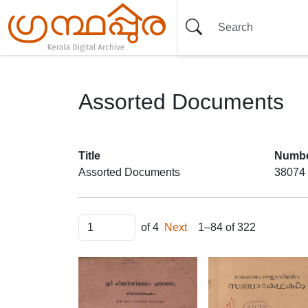
Assorted Documents
Item set
Title
Numbe
Assorted Documents
38074
Items
of 4
Next
1–84 of 322