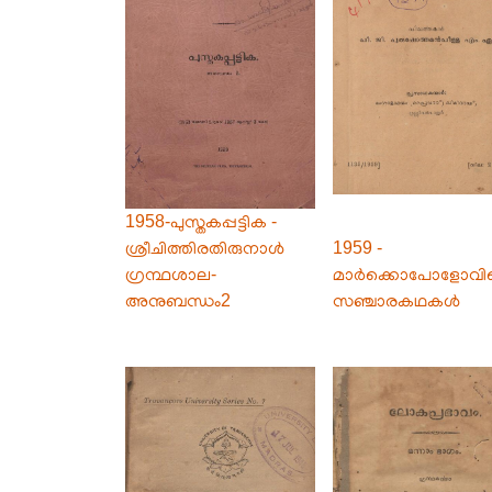
1958-പുസ്തകപ്പട്ടിക -
ശ്രീചിത്തിരതിരുനാൾ
1959 -
ഗ്രന്ഥശാല-
മാർക്കൊപോളോവിൻ
അനുബന്ധം2
സഞ്ചാരകഥകൾ