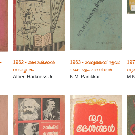
-
1962 - അമേരിക്കൻ
1963 - വേലുത്തമ്പിദളവാ
1972
സംസ്കാരം
- കെ.എം. പണിക്കർ
സൂച
Albert Harkness Jr
K.M. Panikkar
M.N