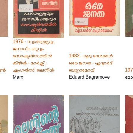
1976 - സ്വാതന്ത്ര്യവും
ജനാധിപത്യവും
സോഷ്യലിസത്തിൻ
1982 - നൂറു ദേശങ്ങൾ
കീഴിൽ - മാർക്സ് ,
ഒരേ ജനത - എദ്വാർദ്
ജോൺ
ഏംഗൽസ്, ലെനിൻ
ബഗ്രാമോവ്
19
Marx
Eduard Bagramove
മോയ