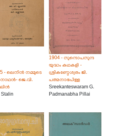
1904 - സുന്ദൊപസുന്ദ
യുദ്ധം കഥകളി -
5 - ലെനിൻ നമ്മുടെ
ശ്രീകണ്ഠേശ്വരം ജി.
ുനാഥൻ- ജെ.വി.
പത്മനാഭപിള്ള
റാലിൻ
Sreekanteswaram G.
 Stalin
Padmanabha Pillai