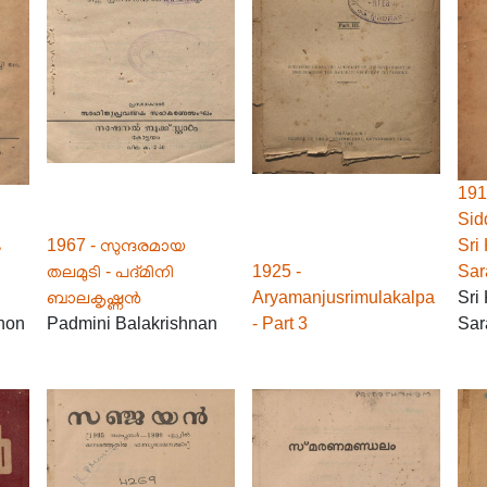
191
Sid
ം
1967 - സുന്ദരമായ
Sri
തലമുടി - പദ്മിനി
1925 -
Sar
ബാലകൃഷ്ണൻ
Aryamanjusrimulakalpa
Sri
non
Padmini Balakrishnan
- Part 3
Sar