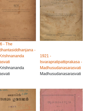
6 - The
dhantasiddhanjana -
 Krishnananda
1921 -
asvati
Isvarapratipattiprakasa -
 Krishnananda
Madhusudanasarasvati
asvati
Madhusudanasarasvati