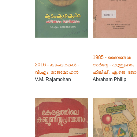
1985 - ബൈബിൾ
2016 - കടംകഥകൾ -
സർവ്വേ - ഏബ്രഹാം
വി.എം. രാജമോഹൻ
ഫിലിപ്പ് , ഏ.ജെ. 
V.M. Rajamohan
Abraham Philip