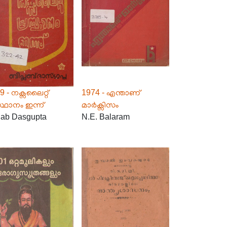
9 - നക്സലൈറ്റ്
1974 - എന്താണ്
സ്ഥാനം ഇന്ന്
മാർക്സിസം
lab Dasgupta
N.E. Balaram