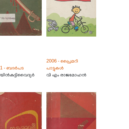
2006 - പ്രൈമറി
71 - ബദർപട
പാട്ടുകൾ
ിൻകുട്ടിവൈദ്യർ
വി എം രാജമോഹൻ