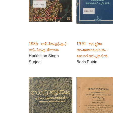
1985 - സിപിഐ(എം) -
1979 - രാഷ്ട്രീയ
സിപിഐ ഭിന്നത
സംജ്ഞാകോശം -
Harkishan Singh
ബോറിസ് പുർട്ടിൻ
Surjeet
Boris Putrin