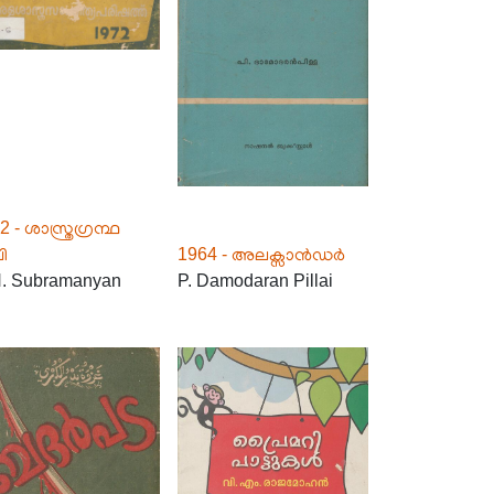
 - ശാസ്ത്രഗ്രന്ഥ
ി
1964 - അലക്സാൻഡർ
. Subramanyan
P. Damodaran Pillai