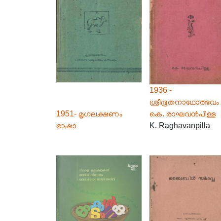
1936 -
ശ്രീഭൂതനാഥോത്ഭവം 
1951- മൃഗലക്ഷണം
കെ. രാഘവൻപിള്ള
ഭാഷാ
K. Raghavanpilla