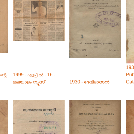
193
്റെ
1999 - ഏപ്രിൽ - 16 -
Pub
മലയാളം ന്യൂസ്
1930 - ദേവീദാസൻ
Cat