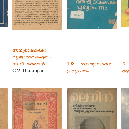
അന്യഭാഷകളൊ
വ്യാജാത്മാക്കളൊ -
സി.വി. താരപ്പൻ
1981 - മനുഷ്യാവകാശ
201
C.V. Tharappan
പ്രഖ്യാപനം
ആരോ