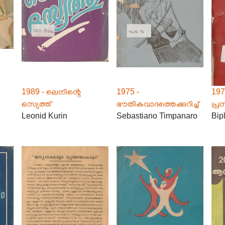
1989 - ലെനിൻ്റെ
1975 -
197
ഒസ്യത്ത്
ഭൗതികവാദത്തെക്കുറിച്ച്
പ്ര
Leonid Kurin
Sebastiano Timpanaro
Bip