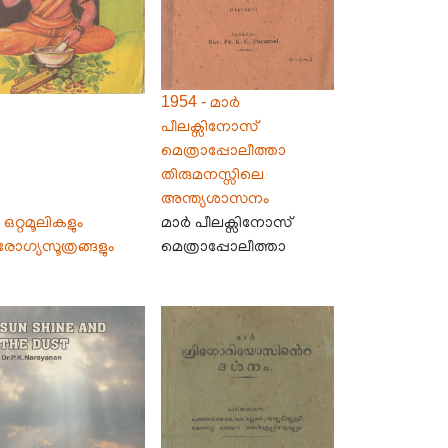
1954 - മാർ
പീലക്സിനോസ്
മെത്രാപ്പോലീത്താ
തിരുമനസ്സിലെ
അന്ത്യശാസനം
 ഒറ്റമൂലികളും
മാർ പീലക്സിനോസ്
ഗ്യസൂത്രങ്ങളും
മെത്രാപ്പോലീത്താ