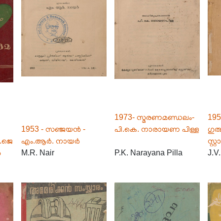
1973- സ്മരണമണ്ഡലം-
195
1953 - സഞ്ജയൻ -
പി.കെ. നാരായണ പിള്ള
ഗുര
.ജെ
എം.ആർ. നായർ
സ്റ്
ൾ
M.R. Nair
P.K. Narayana Pilla
J.V.