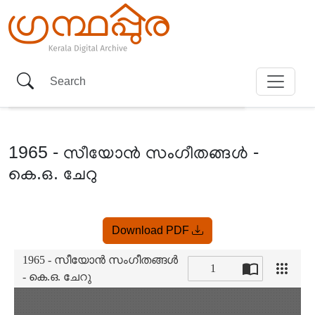
1965 - സീയോൻ സംഗീതങ്ങൾ -
കെ.ഒ. ചേറു
Item
Download PDF