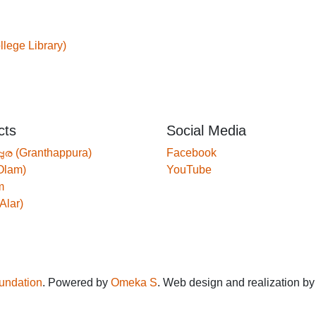
ege Library)
cts
Social Media
്പുര (Granthappura)
Facebook
Olam)
YouTube
m
Alar)
oundation
. Powered by
Omeka S
. Web design and realization b