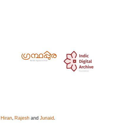
y
Hiran
,
Rajesh
and
Junaid
.