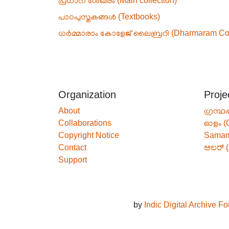
പ്രധാന ശേഖരം (Main collection)
പാഠപുസ്തകങ്ങൾ (Textbooks)
ധർമ്മാരാം കോളേജ് ലൈബ്രറി (Dharmaram Coll
Organization
Proje
About
ഗ്രന്ഥപ
Collaborations
ഓളം (
Copyright Notice
Sama
Contact
ಅಲರ್ (
Support
by
Indic Digital Archive F