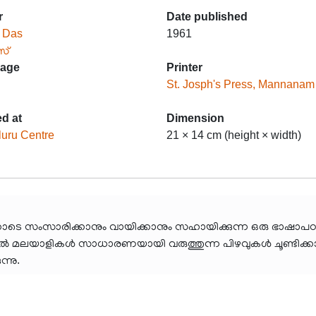
r
Date published
 Das
1961
സ്
age
Printer
St. Josph's Press, Mannanam
ed at
Dimension
uru Centre
21 × 14 cm (height × width)
ോടെ സംസാരിക്കാനും വായിക്കാനും സഹായിക്കുന്ന ഒരു ഭാഷാപഠന
തിൽ മലയാളികൾ സാധാരണയായി വരുത്തുന്ന പിഴവുകൾ ചൂണ്ടിക്കാട്
്നു.