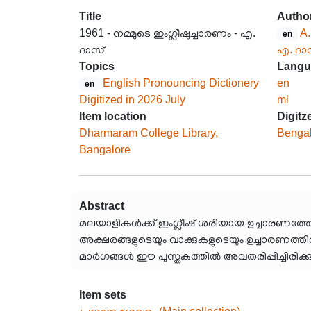
Title
Autho
1961 - നമ്മുടെ ഇംഗ്ലീഷുച്ചാരണം - എ.
A.
en
ദാസ്
എ. ദാ
Topics
Langu
English Pronouncing Dictionery
en
en
Digitized in 2026 July
ml
Item location
Digitz
Dharmaram College Library,
Bengal
Bangalore
Abstract
മലയാളികൾക്ക് ഇംഗ്ലീഷ് ശരിയായ ഉച്ചാരണത്ത
അക്ഷരങ്ങളുടെയും വാക്കുകളുടെയും ഉച്ചാരണത്
മാർഗങ്ങൾ ഈ പുസ്തകത്തിൽ അവതരിപ്പിച്ചിരിക്കുന
Item sets