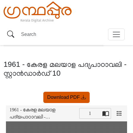
1961 - കേരള മലയാള പദ്യപാഠാവലി -
സ്റ്റാൻഡാർഡ് 10
Item
Download PDF