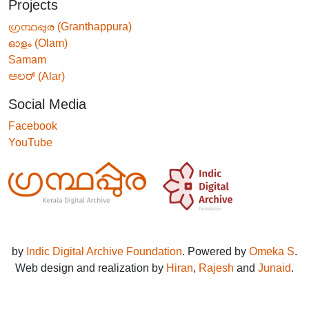
Projects
ഗ്രന്ഥപ്പുര (Granthappura)
ഓളം (Olam)
Samam
ಅಲರ್ (Alar)
Social Media
Facebook
YouTube
by
Indic Digital Archive Foundation
. Powered by
Omeka S
.
Web design and realization by
Hiran
,
Rajesh
and
Junaid
.