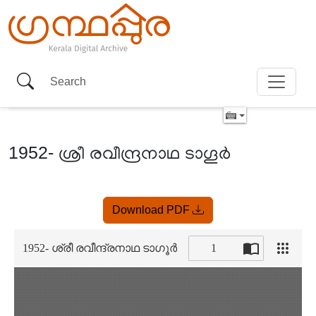
1952- ശ്രീ രവീന്ദ്രനാഥ ടാഗൂർ
Item
Download PDF