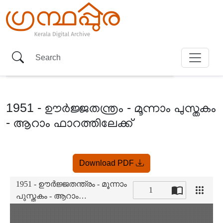
1951 - ഊർജ്ജതന്ത്രം - മൂന്നാം പുസ്തകം
- ആറാം ഫാറത്തിലേക്ക്
Item
Download PDF