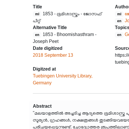
Title
Autho
1853 - ഭൂമിശാസ്ത്രം - ജോസഫ്
ജ
ml
ml
പീറ്റ്
J
en
Alternative Title
Topic
1853 - Bhoomishasthram -
G
en
en
Joseph Peet
Date digitized
Sourc
2018 September 13
https:/
tuebin
Digitzed at
Tuebingen University Library,
Germany
Abstract
"മലയാളത്തിൽ അച്ചടിച്ച ആദ്യത്തെ ഭൂമിശാസ്ത്
സൂര്യൻ, ഗ്രഹങ്ങൾ, നക്ഷത്രങ്ങൾ തുടങ്ങിയവയേയ
പരിചയപ്പെടുന്നുണ്ട്. ചോദ്യോത്തര രൂപത്തിലാണ്