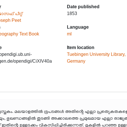
r
Date published
ോസഫ് പീറ്റ്
1853
oseph Peet
s
Language
eography Text Book
ml
e
Item location
/opendigi.ub.uni-
Tuebingen University Library,
gen.de/opendigi/CiXIV40a
Germany
ര പുസ്തകം. മലയാളത്തിൽ ഭൂപടങ്ങൾ അതിൻ്റെ എല്ലാ പ്രത്യെകതകള
ും, ഭുഖണ്ഡങ്ങളിൽ തുടങ്ങി അക്കാലത്തെ പ്രമുഖമായ എല്ലാ രാജ്യ
 ഇതിൻ്റെ ഉള്ളടക്കം വികസിപ്പിച്ചിരിക്കുന്നത്. മുകളിൽ പറഞ്ഞ ഉ