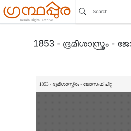
1853 - ഭൂമിശാസ്ത്രം - ജ
Item