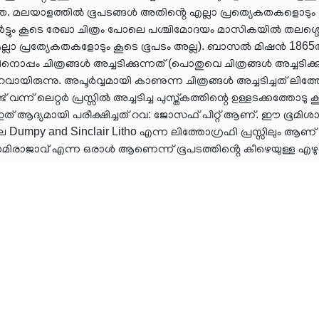
യേകത. മലയാളത്തിൽ ഭൂപടങ്ങൾ അതിൻ്റെ എല്ലാ പ്രത്യെകതകളൊടും
ടർട്ടും കൂടെ രേഖാ ചിത്രം പോലെ പശ്ചിമോദയം മാസികയിൽ തലശ്ശെരിയ
ല്ലാ പ്രത്യേകതകളോടും കൂടെ ഭൂപടം അല്ല). ബാസൽ മിഷൻ 1865ൽ 
ൊപ്പം ചിത്രങ്ങൾ അച്ചടിക്കുന്നത് (പൊതുവെ ചിത്രങ്ങൾ അച്ചടിക
യിരുന്നു. അപൂർവ്വമായി കാണുന്ന ചിത്രങ്ങൾ അച്ചടിച്ചത് ലിത്തോ
് വന്ന് ലെറ്റർ പ്രസ്സിൽ അച്ചടിച്ച പുസ്ത്കത്തിന്റെ ഉള്ളടക്കത്തോട
് ആദ്യമായി പരീക്ഷിച്ചത് റവ: ജോസഫ് പീറ്റ് ആണ്. ഈ ഭൂമിശാസ്ത
umpy and Sinclair Litho എന്ന ലിത്തോഗ്രഫി പ്രസ്സിലും ആണ് അച്
വാമിരാജാവ് എന്ന ഒരാൾ ആണെന്ന് ഭൂപടത്തിൻ്റെ കീഴെയുള്ള എഴുത്