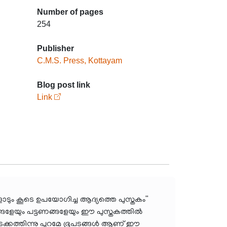
Number of pages
254
Publisher
C.M.S. Press, Kottayam
Blog post link
Link
ൊടും കൂടെ ഉപയോഗിച്ച ആദ്യത്തെ പുസ്തകം"
ങ്ങളേയും പട്ടണങ്ങളേയും ഈ പുസ്തകത്തിൽ
ള്ളടക്കത്തിന്നു പുറമേ ഭൂപടങ്ങൾ ആണ് ഈ