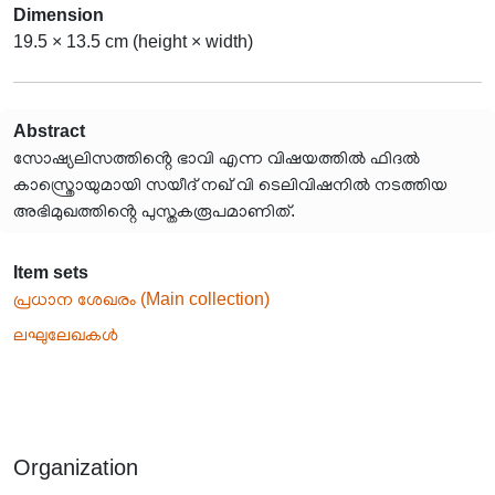
Dimension
19.5 × 13.5 cm (height × width)
Abstract
സോഷ്യലിസത്തിൻ്റെ ഭാവി എന്ന വിഷയത്തിൽ ഫിദൽ
കാസ്ത്രൊയുമായി സയീദ് നഖ് വി ടെലിവിഷനിൽ നടത്തിയ
അഭിമുഖത്തിൻ്റെ പുസ്തകരൂപമാണിത്.
Item sets
പ്രധാന ശേഖരം (Main collection)
ലഘുലേഖകൾ
Organization