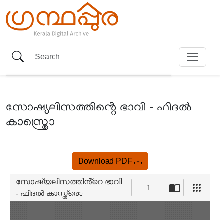
സോഷ്യലിസത്തിൻ്റെ ഭാവി - ഫിദൽ
കാസ്ത്രൊ
Item
Download PDF