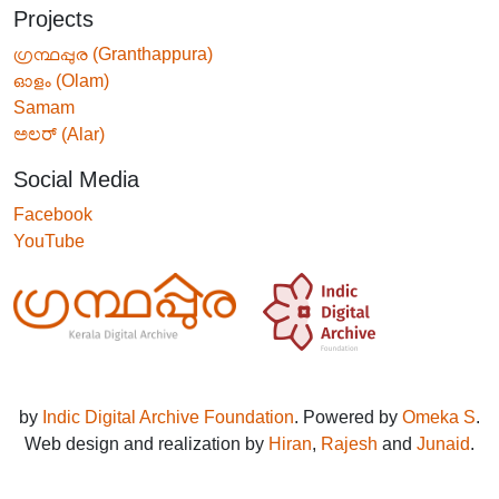
Projects
ഗ്രന്ഥപ്പുര (Granthappura)
ഓളം (Olam)
Samam
ಅಲರ್ (Alar)
Social Media
Facebook
YouTube
by
Indic Digital Archive Foundation
. Powered by
Omeka S
.
Web design and realization by
Hiran
,
Rajesh
and
Junaid
.