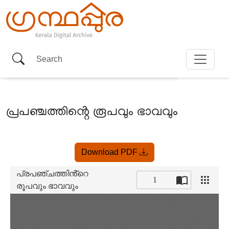
പ്രപഞ്ചത്തിൻ്റെ രൂപവും ഭാവവും
Item
Download PDF