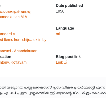
r
Date published
നന്ദക്കുട്ടൻ എം.എ
1956
andakuttan M.A
s
Language
andard VI
ml
d Items from shijualex.in by
rasmi - Anandakuttan
ocation
Blog post link
ntony, Kottayam
Link
 വിദ്യോദയ പബ്ലിക്കെഷൻസ് പ്രസിദ്ധീകരിച്ച ധർമ്മരശ്മി എന്ന
 എം.ഏ. രചിച്ച ഈ പുസ്തകത്തിൽ ശ്രീ ബുദ്ധന്റെ ജീവചരിത്രം കൈകാര്യ