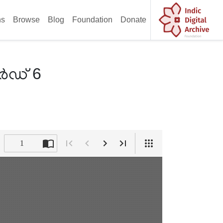
ns
Browse
Blog
Foundation
Donate
േർഡ് 6