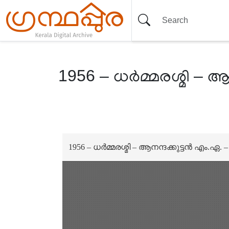
1956 – ധർമ്മരശ്മി – ആ
Item