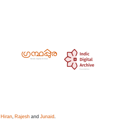
y
Hiran
,
Rajesh
and
Junaid
.