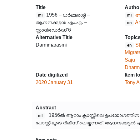
Title
Autho
1956 – ധർമ്മരശ്മി –
ആ
ml
ml
ആനന്ദക്കുട്ടൻ എം.ഏ. –
An
en
സ്റ്റാൻഡേർഡ് 6
Alternative Title
Topic
Darmmarasmi
St
en
Migrate
Saju
Dharma
Date digitized
Item l
2020 January 31
Tony A
Abstract
1956ൽ ആറാം ക്ലാസ്സിലെ ഉപയോഗത്തിനായി
ml
പോസ്റ്റിലൂടെ റിലീസ് ചെയ്യുന്നത്. ആനന്ദക്കുട്ടൻ