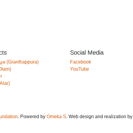
cts
Social Media
്പുര (Granthappura)
Facebook
Olam)
YouTube
m
Alar)
oundation
. Powered by
Omeka S
. Web design and realization b