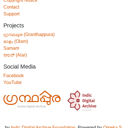
Copyright Notice
Contact
Support
Projects
ഗ്രന്ഥപ്പുര (Granthappura)
ഓളം (Olam)
Samam
ಅಲರ್ (Alar)
Social Media
Facebook
YouTube
by
Indic Digital Archive Foundation
. Powered by
Omeka S
.