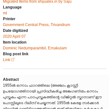
Migrated Items from shijualex.in by Saju
Language
ml
Printer
Government Central Press, Trivandrum
Date digitized
2020 April 07
Item location
Dominic Nedumparambil, Ernakulam
Blog post link
Link
Abstract
1955ൽ ഒന്നാം ഫാറത്തിലെ (അഞ്ചാം ക്ലാസ്സ്)
ഉപയോഗത്തിനായി പ്രസിദ്ധീകരിച്ച അങ്കഗണിതം ഒന്നാം
പുസ്തകം എന്ന പാഠപുസ്തകത്തിന്റെ ഡിജിറ്റൽ സ്കാനാണ് ഈ
പോസ്റ്റിലൂടെ റിലീസ് ചെയ്യുന്നത്. 1955ൽ കേരള സർക്കാർ
നിലവിൽ വന്നിട്ടില്ലാത്തതിനാൽ ഇത് തിരുവിതാംകൂർ-കൊച്ചി