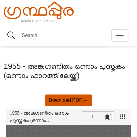
1955 - അങ്കഗണിതം ഒന്നാം പുസ്തകം
(ഒന്നാം ഫാറത്തിലേയ്ക്കു്)
Item
Download PDF