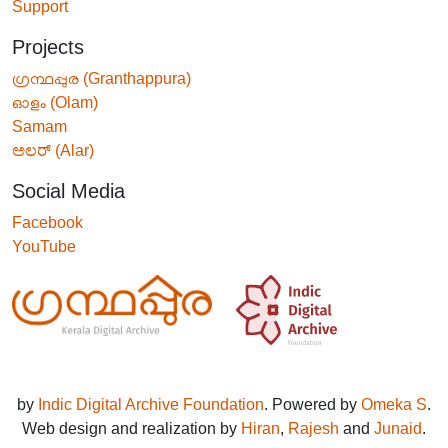
Support
Projects
ഗ്രന്ഥപ്പുര (Granthappura)
ഓളം (Olam)
Samam
ಅಲರ್ (Alar)
Social Media
Facebook
YouTube
by
Indic Digital Archive Foundation
. Powered by
Omeka S
.
Web design and realization by
Hiran
,
Rajesh
and
Junaid
.