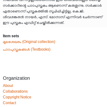
സർക്കാറിന്റെ പാഠപുസ്തകം ആണെന്ന് കരുതുന്നു. സർക്കാർ
ഏതാണെന്ന് പുസ്തകത്തിൽ സൂചിപ്പിച്ചിട്ടില്ല. കെ.ജി.
ശിവശങ്കരൻ നായർ, എസ്. മോസസ് എന്നിവർ ചേർന്നാണ്
ഈ പുസ്തകം എഡിറ്റ് ചെയ്തിരിക്കുന്നത്.
Item sets
മൂലശേഖരം (Original collection)
പാഠപുസ്തകങ്ങൾ (Textbooks)
Organization
About
Collaborations
Copyright Notice
Contact