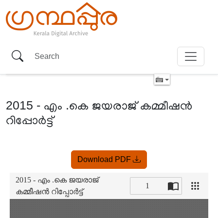
2015 - എം .കെ ജയരാജ് കമ്മീഷൻ
റിപ്പോർട്ട്
Item
Download PDF