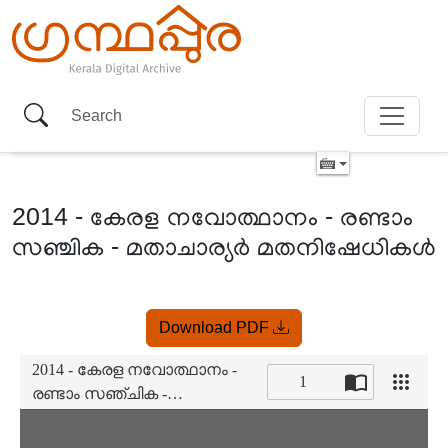
2014 - കേരള നവോത്ഥാനം - രണ്ടാം
സഞ്ചിക - മതാചാര്യർ മതനിഷേധികൾ
Item
Download PDF