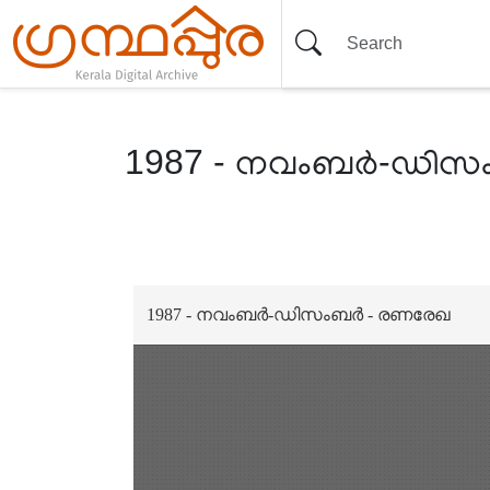
1987 - നവംബർ-ഡിസ
Item