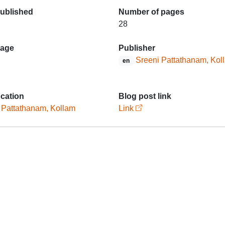
published
Number of pages
28
age
Publisher
Sreeni Pattathanam, Kol
en
ocation
Blog post link
 Pattathanam, Kollam
Link