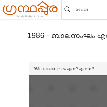
1986 - ബാലസംഘം എന്ത
Item