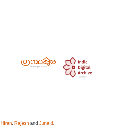
y
Hiran
,
Rajesh
and
Junaid
.