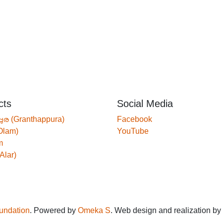
cts
Social Media
്പുര (Granthappura)
Facebook
Olam)
YouTube
m
Alar)
oundation
. Powered by
Omeka S
. Web design and realization b