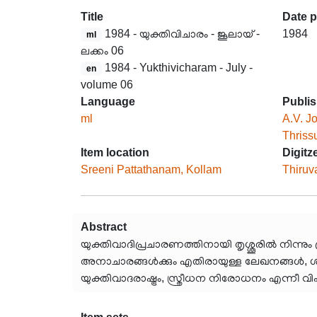
Title
Date 
1984 - യുക്തിവിചാരം - ജൂലായ് -
1984
ml
ലക്കം 06
1984 - Yukthivicharam - July -
en
volume 06
Language
Publis
ml
A.V. J
Thriss
Item location
Digitz
Sreeni Pattathanam, Kollam
Thiruv
Abstract
യുക്തിവാദിപ്രചാരണത്തിനായി തൃശ്ശൂരിൽ നിന്നും 
അനാചാരങ്ങൾക്കും എതിരായുള്ള ലേഖനങ്ങൾ, ശാസ
യുക്തിവാദരാഷ്ട്രം, സ്ത്രീധന നിരോധനം എന്നീ വ