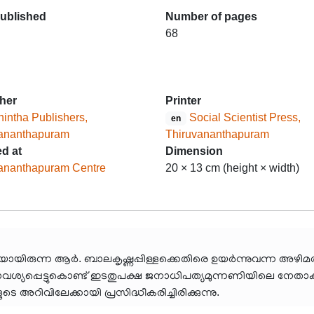
published
Number of pages
68
her
Printer
intha Publishers,
Social Scientist Press,
en
vananthapuram
Thiruvananthapuram
ed at
Dimension
ananthapuram Centre
20 × 13 cm (height × width)
ത്രിയായിരുന്ന ആർ. ബാലകൃഷ്ണപ്പിള്ളക്കെതിരെ ഉയർന്നുവന്ന അ
ാവശ്യപ്പെട്ടുകൊണ്ട് ഇടതുപക്ഷ ജനാധിപത്യമുന്നണിയിലെ നേത
ിവിലേക്കായി പ്രസിദ്ധീകരിച്ചിരിക്കുന്നു.