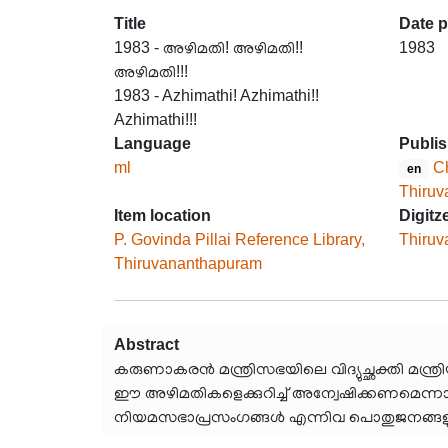
Title
Date 
1983 - അഴിമതി! അഴിമതി!!
1983
അഴിമതി!!!
1983 - Azhimathi! Azhimathi!!
Azhimathi!!!
Language
Publis
ml
Ch
en
Thiru
Item location
Digitz
P. Govinda Pillai Reference Library,
Thiruv
Thiruvananthapuram
Abstract
കരുണാകരൻ മന്ത്രിസഭയിലെ വിദ്യുച്ഛക്തി മന്
ഈ അഴിമതികളെക്കുറിച്ച് അന്വേഷിക്കണമെന്ന
നിയമസഭാപ്രസംഗങ്ങൾ എന്നിവ പൊതുജനങ്ങളുടെ അറ