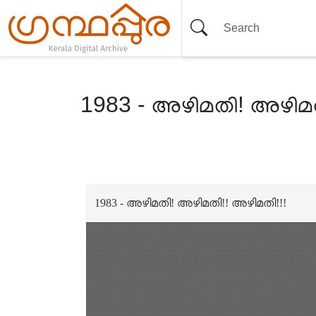
1983 - അഴിമതി! അഴിമത
Item