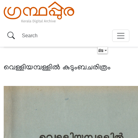
വെള്ളിയമ്പള്ളിൽ കുടുംബചരിത്രം
Item