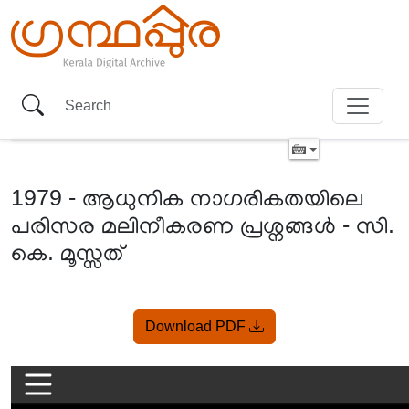
1979 - ആധുനിക നാഗരികതയിലെ
പരിസര മലിനീകരണ പ്രശ്നങ്ങൾ - സി.
കെ. മൂസ്സത്
Item
Download PDF