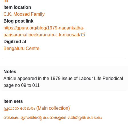
ml
Item location
C.K. Moosad Family
Blog post link
https://gpura.org/blog/1979-nagarikatha-
parisaramalineekaranam-c-k-moosad/
Digitzed at
Bengaluru Centre
Notes
Article appeared in the 1979 issue of Labour Life Periodical
page no 09 to 011
Item sets
പ്രധാന ശേഖരം (Main collection)
സി.കെ. മൂസതിൻ്റെ രചനകളുടെ ഡിജിറ്റൽ ശേഖരം