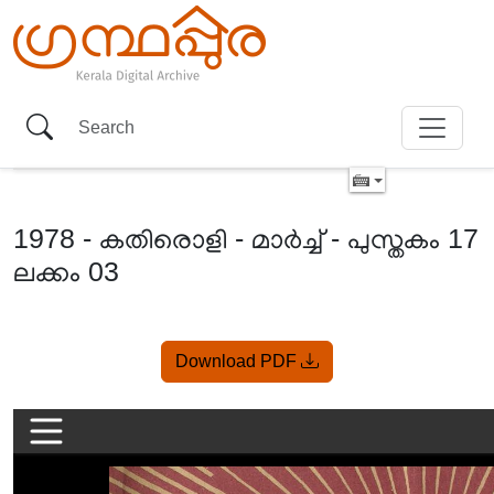
1978 - കതിരൊളി - മാർച്ച് - പുസ്തകം 17
ലക്കം 03
Item
Download PDF