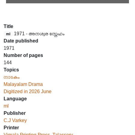
Title
1971 - അനശ്വര സ്നേഹം
ml
Date published
1971
Number of pages
144
Topics
നാടകം
Malayalam Drama
Digitized in 2026 June
Language
ml
Publisher
C.J Varkey
Printer
Vimala Printing Press, Talassery